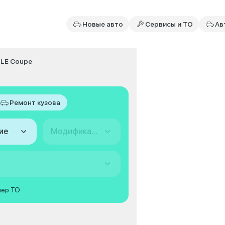
Новые авто
Сервисы и ТО
Ав
LE Coupe
Ремонт кузова
ие
Модификация
мер ТО