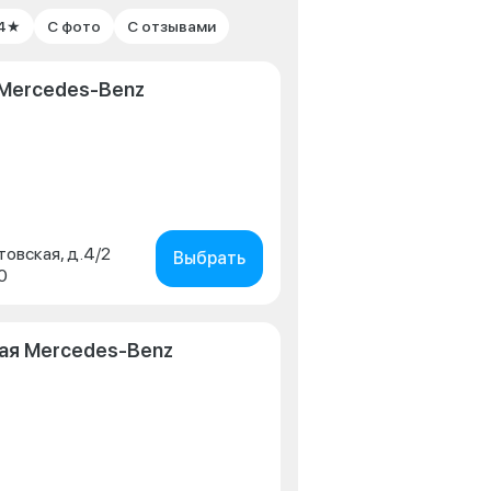
 4★
С фото
С отзывами
Mercedes-Benz
товская, д.4/2
Выбрать
0
ая Mercedes-Benz