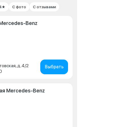
 4★
С фото
С отзывами
Mercedes-Benz
товская, д.4/2
Выбрать
0
ая Mercedes-Benz