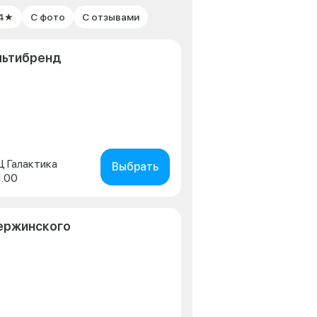
 4★
С фото
С отзывами
льтибренд
ТЦ Галактика
Выбрать
1.00
зержинского