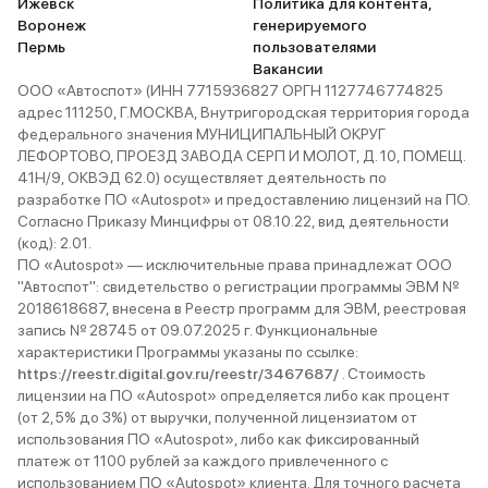
Ижевск
Политика для контента,
Воронеж
генерируемого
Пермь
пользователями
Вакансии
ООО «Автоспот» (ИНН 7715936827 ОРГН 1127746774825
адрес 111250, Г.МОСКВА, Внутригородская территория города
федерального значения МУНИЦИПАЛЬНЫЙ ОКРУГ
ЛЕФОРТОВО, ПРОЕЗД ЗАВОДА СЕРП И МОЛОТ, Д. 10, ПОМЕЩ.
41Н/9, ОКВЭД 62.0) осуществляет деятельность по
разработке ПО «Autospot» и предоставлению лицензий на ПО.
Согласно Приказу Минцифры от 08.10.22, вид деятельности
(код): 2.01.
ПО «Autospot» — исключительные права принадлежат ООО
"Автоспот": свидетельство о регистрации программы ЭВМ №
2018618687, внесена в Реестр программ для ЭВМ, реестровая
запись № 28745 от 09.07.2025 г. Функциональные
характеристики Программы указаны по ссылке:
https://reestr.digital.gov.ru/reestr/3467687/
. Стоимость
лицензии на ПО «Autospot» определяется либо как процент
(от 2,5% до 3%) от выручки, полученной лицензиатом от
использования ПО «Autospot», либо как фиксированный
платеж от 1100 рублей за каждого привлеченного с
использованием ПО «Autospot» клиента. Для точного расчета