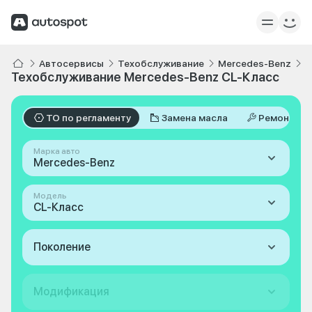
Автосервисы
Техобслуживание
Mercedes-Benz
C
Техобслуживание Mercedes-Benz CL-Класс
ТО по регламенту
Замена масла
Ремонт
Марка авто
Mercedes-Benz
Модель
CL-Класс
Поколение
Модификация