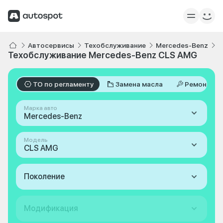
Автосервисы
Техобслуживание
Mercedes-Benz
C
Техобслуживание Mercedes-Benz CLS AMG
ТО по регламенту
Замена масла
Ремонт
Марка авто
Mercedes-Benz
Модель
CLS AMG
Поколение
Модификация