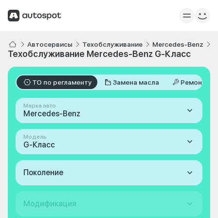
Автосервисы
Техобслуживание
Mercedes-Benz
G
Техобслуживание Mercedes-Benz G-Класс
ТО по регламенту
Замена масла
Ремонт
Марка авто
Mercedes-Benz
Модель
G-Класс
Поколение
Модификация