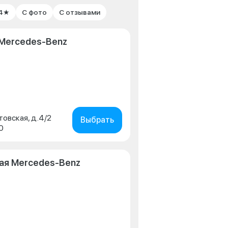
 4★
С фото
С отзывами
Mercedes-Benz
товская, д.4/2
Выбрать
0
ая Mercedes-Benz