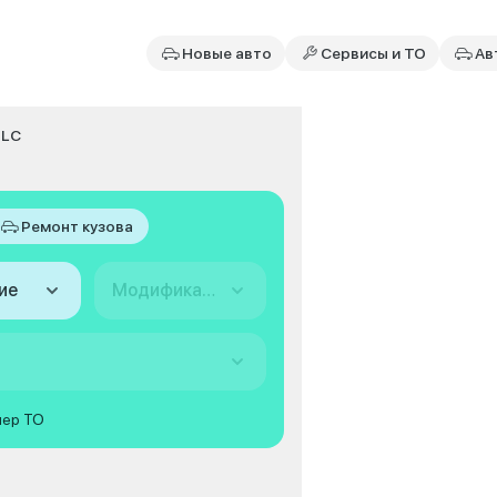
Новые авто
Сервисы и ТО
Ав
LC
Ремонт кузова
ие
Модификация
мер ТО