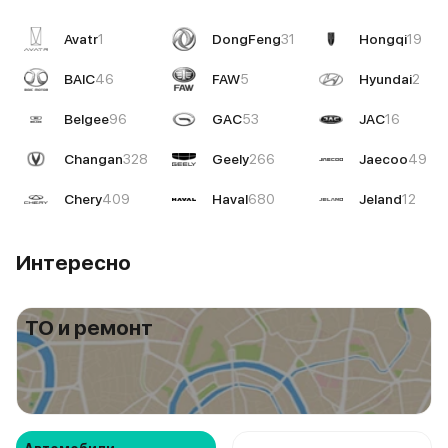
Avatr
1
DongFeng
31
Hongqi
19
BAIC
46
FAW
5
Hyundai
2
Belgee
96
GAC
53
JAC
16
Changan
328
Geely
266
Jaecoo
49
Chery
409
Haval
680
Jeland
12
Интересно
ТО и ремонт