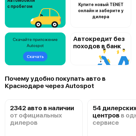
Автомобили
Купите новый TENET
с пробегом
онлайн и заберите у
дилера
Автокредит без
Скачайте приложение
походов в банк
Autospot
Скачать
Почему удобно покупать авто в
Краснодаре через Autospot
2342 авто в наличии
54 дилерски
от официальных
центров
в од
дилеров
сервисе