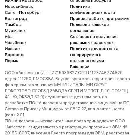
Нижний Новгород
Описание продукта
Новосибирск
Политика
Санкт-Петербург
конфиденциальности
Волгоград
Правила работы программы
Тамбов
Пользовательское
Мурманск
соглашение
Уфа
Согласие на получение
Челябинск
рекламных рассылок
Ижевск
Политика для контента,
Воронеж
генерируемого
Пермь
пользователями
Вакансии
ООО «Автоспот» (ИНН 7715936827 ОРГН 1127746774825
адрес 111250, Г.МОСКВА, Внутригородская территория города
федерального значения МУНИЦИПАЛЬНЫЙ ОКРУГ
ЛЕФОРТОВО, ПРОЕЗД ЗАВОДА СЕРП И МОЛОТ, Д. 10, ПОМЕЩ.
41Н/9, ОКВЭД 62.0) осуществляет деятельность по
разработке ПО «Autospot» и предоставлению лицензий на ПО.
Согласно Приказу Минцифры от 08.10.22, вид деятельности
(код): 2.01.
ПО «Autospot» — исключительные права принадлежат ООО
"Автоспот": свидетельство о регистрации программы ЭВМ №
2018618687, внесена в Реестр программ для ЭВМ, реестровая