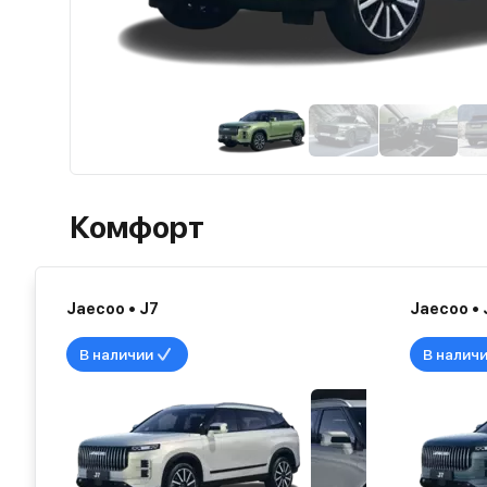
Комфорт
Jaecoo • J7
Jaecoo • 
В наличии
В налич