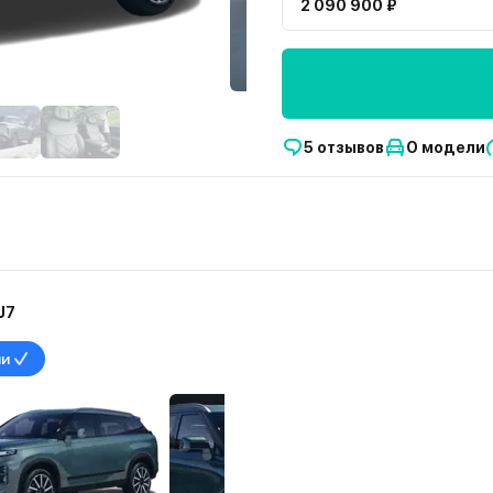
2 090 900 ₽
5 отзывов
О модели
J7
ии