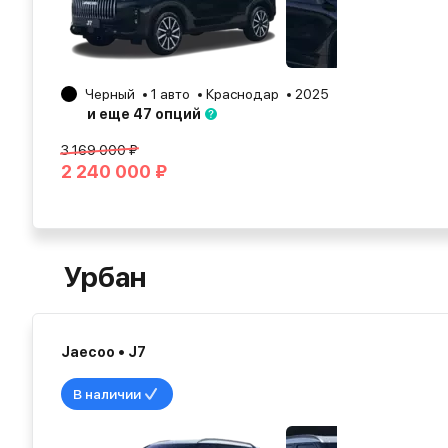
Черный
1 авто
Краснодар
2025
и еще 47 опций
3 169 000 ₽
2 240 000 ₽
Урбан
Jaecoo • J7
В наличии