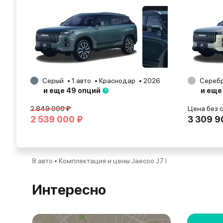
Серый
1 авто
Краснодар
2026
Сереб
и еще 49 опций
и еще
2 849 000 ₽
Цена без 
2 539 000 ₽
3 309 9
8 авто • Комплектация и цены Jaecoo J7 I
Интересно