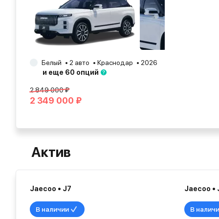
Белый
2 авто
Краснодар
2026
и еще 60 опций
2 849 000 ₽
2 349 000 ₽
Актив
Jaecoo • J7
Jaecoo • 
В наличии
В налич