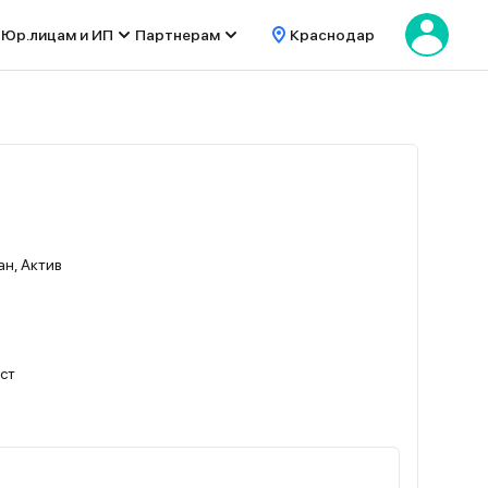
Юр.лицам и ИП
Партнерам
Краснодар
н, Актив
ест