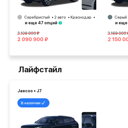
Серебристый
2 авто
Краснодар
2025
Серый
и еще 47 опций
и еще
3 109 900 ₽
3 169 000 
2 090 900 ₽
2 150 0
Лайфстайл
Jaecoo • J7
В наличии