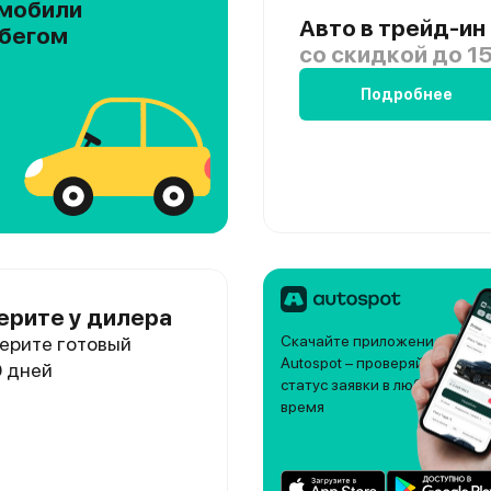
мобили
Авто в трейд-ин
обегом
со скидкой
до 15
Подробнее
ерите у дилера
ерите готовый
Скачайте приложение
Autospot – проверяйте
0 дней
статус заявки в любое
время