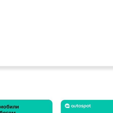
мобили
обегом