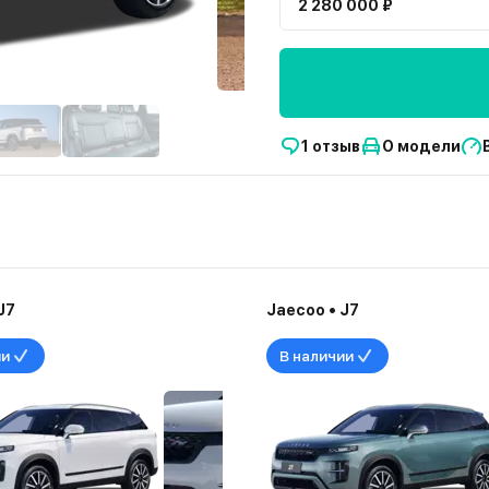
2 280 000 ₽
1 отзыв
О модели
J7
Jaecoo • J7
ии
В наличии