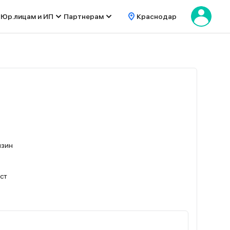
Юр.лицам и ИП
Партнерам
Краснодар
ензин
ест