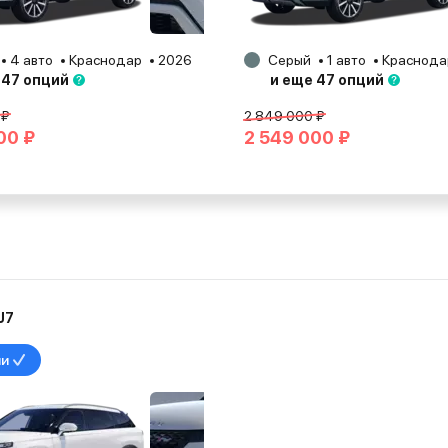
4 авто
Краснодар
2026
Серый
1 авто
Краснода
 47 опций
и еще 47 опций
 ₽
2 849 000 ₽
00 ₽
2 549 000 ₽
J7
ии