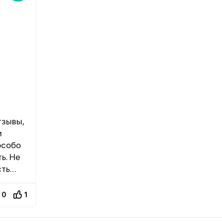
тзывы,
и
особо
ь. Не
сть
0
1
имулом
тации.