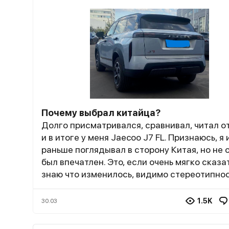
Почему выбрал китайца?
Долго присматривался, сравнивал, читал о
и в итоге у меня Jaecoo J7 FL. Признаюсь, я 
раньше поглядывал в сторону Китая, но не 
был впечатлен. Это, если очень мягко сказат
знаю что изменилось, видимо стереотипно
какая-то ушла. Моя история владения началась
всего несколько месяцев назад. До этого я
1.5K
30.03
никогда не ездил на китайцах. Главным ст
к покупке стало сочетание цены и комплек