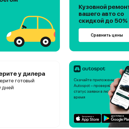
Кузовной ремон
вашего авто со
скидкой до 50%
Сравнить цены
ерите у дилера
ерите готовый
Скачайте приложение
Autospot – проверяйте
0 дней
статус заявки в любое
время