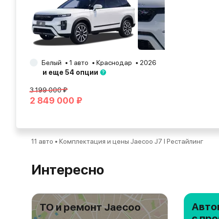
Белый
1 авто
Краснодар
2026
и еще 54 опции
3 199 000 ₽
2 849 000 ₽
11 авто • Комплектация и цены Jaecoo J7 I Рестайлинг
Интересно
Авто
ТО и ремонт Jaecoo
с пр