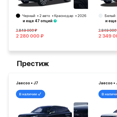
Черный
2 авто
Краснодар
2026
Белый
и еще 47 опций
и еще
2 849 000 ₽
2 849 000
2 280 000 ₽
2 349 0
Престиж
Jaecoo • J7
Jaecoo • 
В наличии
В налич