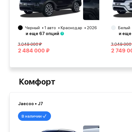
Черный
1 авто
Краснодар
2026
Белый
и еще 67 опций
и еще
3 049 000 ₽
3 049 000
2 484 000 ₽
2 749 0
Комфорт
Jaecoo • J7
В наличии