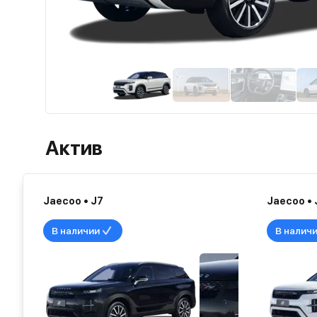
Актив
Jaecoo • J7
Jaecoo • 
В наличии
В налич