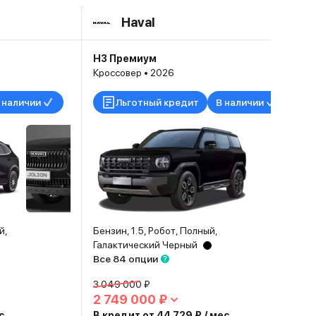
Haval
H3 Премиум
Кроссовер • 2026
 наличии
Льготный кредит
В наличии
й,
Бензин, 1.5, Робот, Полный,
Галактический Черный
Все 84 опции
3 049 000 ₽
2 749 000 ₽
с.
В кредит от 44 729 ₽ / мес.