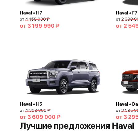
Haval • H7
Haval • F7
от
4 158 000 ₽
от
2 999 0
от
3 199 990 ₽
от
2 54
Haval • H5
Haval • D
от
4 309 000 ₽
от
3 595 0
от
3 609 000 ₽
от
3 29
Лучшие предложения Haval