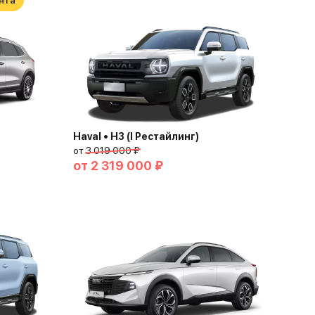
нта
Haval • H3 (I Рестайлинг)
от
3 019 000 ₽
от
2 319 000 ₽