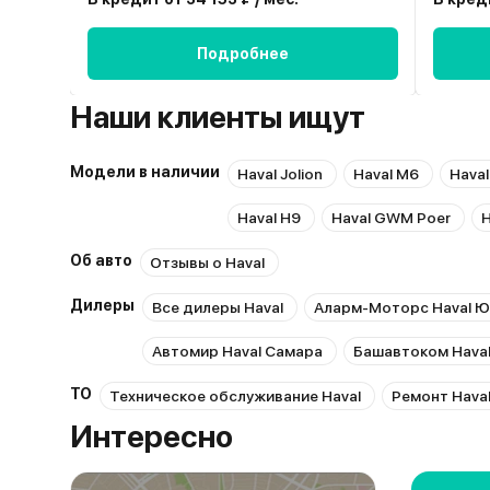
Подробнее
Наши клиенты ищут
Модели в наличии
Haval Jolion
Haval M6
Haval
Haval H9
Haval GWM Poer
H
Об авто
Отзывы о Haval
Дилеры
Все дилеры Haval
Аларм-Моторс Haval Ю
Автомир Haval Самара
Башавтоком Hava
ТО
Техническое обслуживание Haval
Ремонт Hava
Интересно