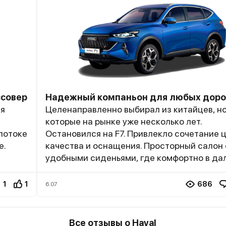
ссовер
Надежный компаньон для любых доро
ля
Целенаправленно выбирал из китайцев, н
которые на рынке уже несколько лет.
потоке
Остановился на F7. Привлекло сочетание 
е.
качества и оснащения. Просторный салон 
удобными сиденьями, где комфортно в да
мера
поездках. Багажник вместительный, хвата
о для
семейных путешествий. Двигатель 2.0 тур
1
1
686
6.07
радует тягой на любых оборотах. Подвеск
ся без
энергоемкая, неровности отрабатывает д
езвый,
Полный привод уверенно ведет себя на р
Все отзывы о Haval