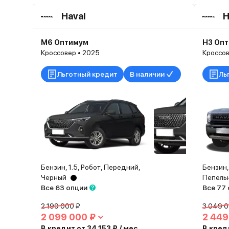
Haval
H
M6 Оптимум
H3 Оп
Кроссовер • 2025
Кроссов
Льготный кредит
В наличии
Ль
Бензин, 1.5, Робот, Передний,
Бензин,
Черный
Пепель
Все 63 опции
Все 77
2 199 000 ₽
3 049 0
2 099 000 ₽
2 449
В кредит от 34 153 ₽ / мес.
В креди