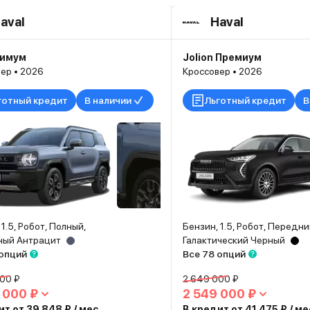
aval
Haval
тимум
Jolion Премиум
ер • 2026
Кроссовер • 2026
готный кредит
В наличии
Льготный кредит
В
 1.5, Робот, Полный,
Бензин, 1.5, Робот, Передни
ный Антрацит
Галактический Черный
 опций
Все 78 опций
00 ₽
2 649 000 ₽
 000 ₽
2 549 000 ₽
т от 39 848 ₽ / мес.
В кредит от 41 475 ₽ / ме