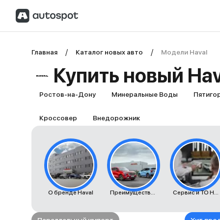
Главная
Каталог новых авто
Модели Haval
Купить новый Hav
Ростов-на-Дону
Минеральные Воды
Пятиго
Кроссовер
Внедорожник
О бренде Haval
Преимущества автомобилей Haval
Сервис и ТО Haval