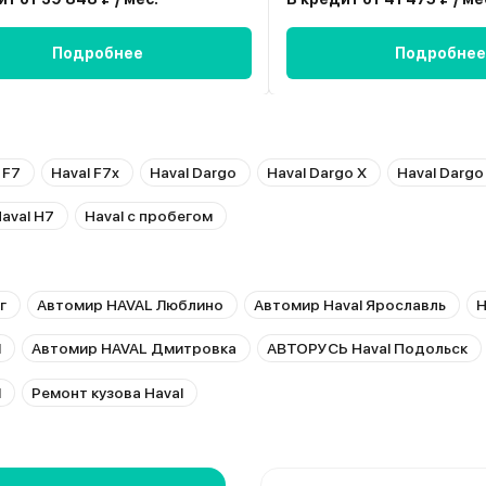
Подробнее
Подробнее
 F7
Haval F7x
Haval Dargo
Haval Dargo X
Haval Dargo
aval H7
Haval с пробегом
г
Автомир HAVAL Люблино
Автомир Haval Ярославль
H
l
Автомир HAVAL Дмитровка
АВТОРУСЬ Haval Подольск
l
Ремонт кузова Haval