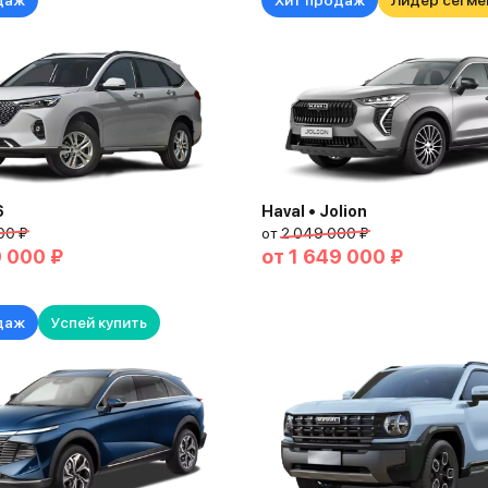
даж
Хит продаж
Лидер сегме
6
Haval • Jolion
00 ₽
от
2 049 000 ₽
9 000 ₽
от
1 649 000 ₽
даж
Успей купить