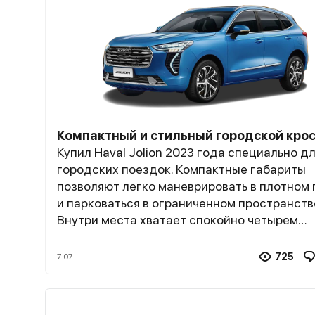
Компактный и стильный городской кро
Купил Haval Jolion 2023 года специально д
городских поездок. Компактные габариты
позволяют легко маневрировать в плотном 
и парковаться в ограниченном пространств
Внутри места хватает спокойно четырем
взрослым, что удивительно для такого раз
автомобиля. Багажник не самый большой, н
725
7.07
повседневных нужд хватает — пакеты из
супермаркета и детская коляска помещают
проблем. Двигатель 1.5 турбо достаточно р