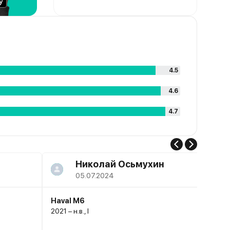
4.5
4.6
4.7
Николай Осьмухин
05.07.2024
Haval M6
2021 – н.в., I