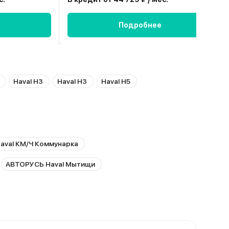
Подробнее
Haval H3
Haval H3
Haval H5
aval КМ/Ч Коммунарка
АВТОРУСЬ Haval Мытищи