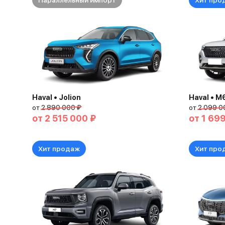
Параллельный импорт
Хит про
Haval • Jolion
Haval • M
от
2 890 000 ₽
от
2 099 0
от
2 515 000 ₽
от
1 69
Хит продаж
Хит про