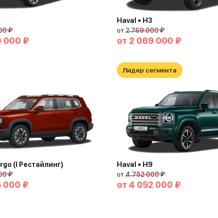
Haval • H3
00 ₽
от
2 769 000 ₽
9 000 ₽
от
2 069 000 ₽
Лидер сегмента
argo (I Рестайлинг)
Haval • H9
00 ₽
от
4 752 000 ₽
5 000 ₽
от
4 052 000 ₽