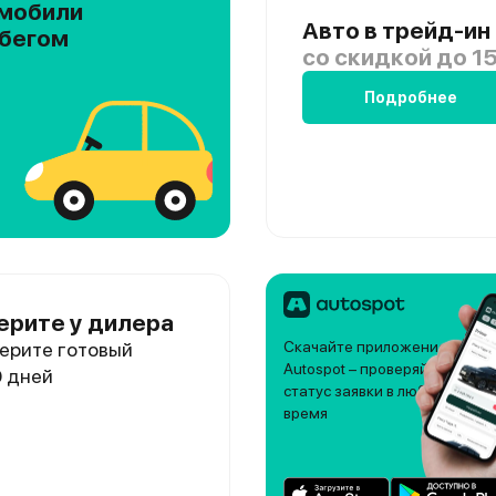
мобили
Авто в трейд-ин
обегом
со скидкой
до 15
Подробнее
ерите у дилера
ерите готовый
Скачайте приложение
Autospot – проверяйте
0 дней
статус заявки в любое
время