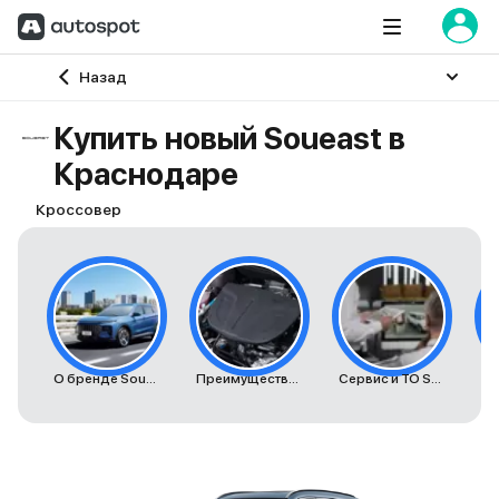
Главная
Назад
Купить новый Soueast в
Краснодаре
Кроссовер
О бренде Soueast
Преимущества автомобилей Soueast
Сервис и ТО Soueast
К