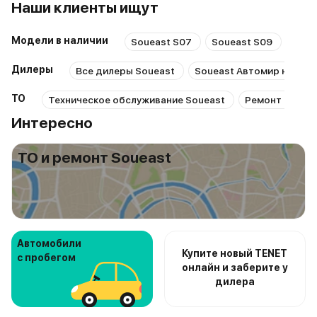
Наши клиенты ищут
Модели в наличии
Soueast S07
Soueast S09
Soue
Дилеры
Все дилеры Soueast
Soueast Автомир на Ще
ТО
Техническое обслуживание Soueast
Ремонт Souea
Интересно
ТО и ремонт Soueast
Автомобили
Купите новый TENET
с пробегом
онлайн и заберите у
дилера