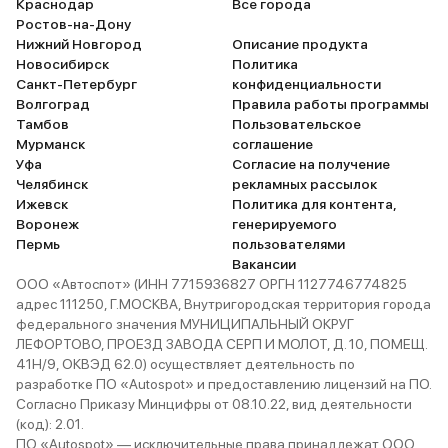
Краснодар
Все города
Ростов-на-Дону
Нижний Новгород
Описание продукта
Новосибирск
Политика
Санкт-Петербург
конфиденциальности
Волгоград
Правила работы программы
Тамбов
Пользовательское
Мурманск
соглашение
Уфа
Согласие на получение
Челябинск
рекламных рассылок
Ижевск
Политика для контента,
Воронеж
генерируемого
Пермь
пользователями
Вакансии
ООО «Автоспот» (ИНН 7715936827 ОРГН 1127746774825
адрес 111250, Г.МОСКВА, Внутригородская территория города
федерального значения МУНИЦИПАЛЬНЫЙ ОКРУГ
ЛЕФОРТОВО, ПРОЕЗД ЗАВОДА СЕРП И МОЛОТ, Д. 10, ПОМЕЩ.
41Н/9, ОКВЭД 62.0) осуществляет деятельность по
разработке ПО «Autospot» и предоставлению лицензий на ПО.
Согласно Приказу Минцифры от 08.10.22, вид деятельности
(код): 2.01.
ПО «Autospot» — исключительные права принадлежат ООО