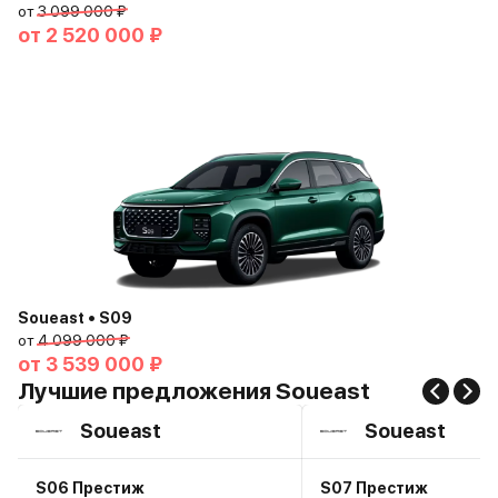
от
3 099 000 ₽
от
2 520 000 ₽
Soueast • S09
от
4 099 000 ₽
от
3 539 000 ₽
Лучшие предложения Soueast
Soueast
Soueast
S06 Престиж
S07 Престиж