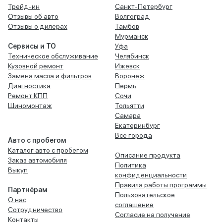
Трейд-ин
Санкт-Петербург
Отзывы об авто
Волгоград
Отзывы о дилерах
Тамбов
Мурманск
Сервисы и ТО
Уфа
Техническое обслуживание
Челябинск
Кузовной ремонт
Ижевск
Замена масла и фильтров
Воронеж
Диагностика
Пермь
Ремонт КПП
Сочи
Шиномонтаж
Тольятти
Самара
Екатеринбург
Все города
Авто с пробегом
Каталог авто с пробегом
Описание продукта
Заказ автомобиля
Политика
Выкуп
конфиденциальности
Правила работы программы
Партнёрам
Пользовательское
О нас
соглашение
Сотрудничество
Согласие на получение
Контакты