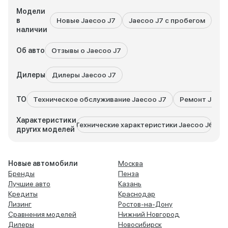
Модели
в
Новые Jaecoo J7
Jaecoo J7 с пробегом
Вс
наличии
Об авто
Отзывы о Jaecoo J7
Дилеры
Дилеры Jaecoo J7
ТО
Техническое обслуживание Jaecoo J7
Ремонт Jaeco
Характеристики
Технические характеристики Jaecoo J6
Техн
других моделей
Новые автомобили
Москва
Бренды
Пенза
Лучшие авто
Казань
Кредиты
Краснодар
Лизинг
Ростов-на-Дону
Сравнения моделей
Нижний Новгород
Дилеры
Новосибирск