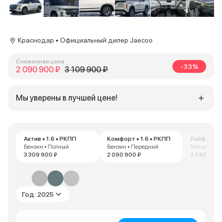
Краснодар • Официальный дилер Jaecoo
Сниженная цена
-33%
2 090 900 ₽
3 109 900 ₽
Мы уверены в лучшей цене!
Актив • 1.6 • РКПП
Комфорт • 1.6 • РКПП
Бензин • Полный
Бензин • Передний
Бензин • П
3 309 900 ₽
2 090 900 ₽
2 240 000 
Год: 2025