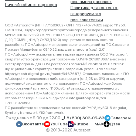
рекламных рассылок
Личный кабинет партнера
Политика для контента,
генерируемого
пользователями
ООО «Автоспот» (ИНН 7715936827 ОРГН 1127746774825 адрес 111250,
Г.МОСКВА, Внутригородская территория города федерального значения
МУНИЦИПАЛЬНЫЙ ОКРУГ ЛЕФОРТОВО, ПРОЕЗД ЗАВОДА СЕРП И МОЛОТ,
Д. 10, ПОМЕЩ. 41Н/9, ОКВЭД 62.0) осуществляет деятельность по
разработке ПО «Autospot» и предоставлению лицензий на ПО. Согласно
Приказу Минцифры от 08.10.22, вид деятельности (код): 2.01.
ПО «Autospot» — исключительные права принадлежат ООО "Автоспот":
свидетельство о регистрации программы ЭВМ № 2018618687, внесена в
Реестр программ для ЭВМ, реестровая запись № 28745 от 09.07.2025 г.
Функциональные характеристики Программы указаны по ссылке:
https://reestr.digital.gov.ru/reestr/3467687/
. Стоимость лицензии на ПО
«Autospot» определяется либо как процент (от 2,5% до 3%) от выручки,
полученной лицензиатом от использования ПО «Autospot», либо как
фиксированный платеж от 1100 рублей за каждого привлеченного с
использованием ПО «Autospot» клиента. Для точного расчета стоимости
отправьте заявку нашим менеджерам
info@autospot.ru
, тел.
+78003020583
ПО разработано с использованием технологий: PHP 8, MySQL 8, Angular,
Symfony framework, Yii2 framework.
Ежедневно с 9:00 до 22:00
8 (800) 302-05-83
Телеграм
Вконтакте
YouTube
Rutube
MAX
Дзен
© 2013–2026 Autospot