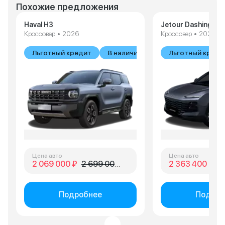
Похожие предложения
Haval H3
Jetour Dashing
Кроссовер • 2026
Кроссовер • 2026
Льготный кредит
В наличии
Льготный креди
Цена авто
Цена авто
2 069 000 ₽
2 699 000 ₽
2 363 400 ₽
3 
Подробнее
Подроб