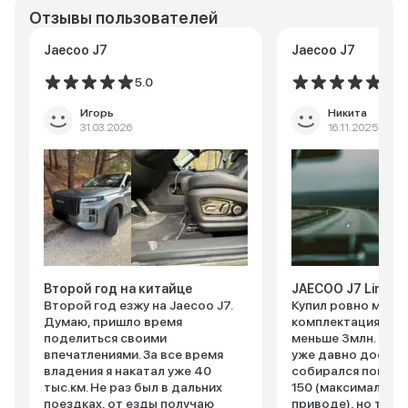
Отзывы пользователей
Jaecoo J7
Jaecoo J7
5.0
5.0
Игорь
Никита
31.03.2026
16.11.2025
Второй год на китайце
JAECOO J7 Limited
Второй год езжу на Jaecoo J7.
Купил ровно месяц
Думаю, пришло время
комплектация топ,
поделиться своими
меньше 3млн. Вокр
впечатлениями. За все время
уже давно достат
владения я накатал уже 40
собирался покупат
тыс.км. Не раз был в дальних
150 (максимальна
поездках, от езды получаю
приводе), но тут 