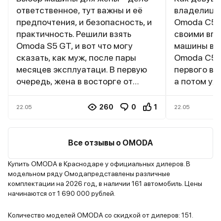
ответственное, тут важны и её
владелице
предпочтения, и безопасность, и
Omoda C5, 
практичность. Решили взять
своими впе
Omoda S5 GT, и вот что могу
машины все
сказать, как муж, после пары
Omoda C5 м
месяцев эксплуатаци. В первую
первого вз
очередь, жена в восторге от
а потом уж
внешнего вида. Ей сразу
Мультимед
понравился дерзкий дизайн,
работает ш
260
0
1
22.05
22.05
особенно решетка радиатора и
отзывчивый
спортивные элементы. Цвет
необходим
выбрали красный – яркий, ей
навигация, 
Все отзывы о OMODA
очень идёт. Для нее это было
CarPlay и A
важно, чтобы машина выделялась
Беспровод
Купить OMODA в Краснодаре у официальных дилеров. В
модельном ряду Омодапредставлены различные
и нравилась ей визуально. Салон,
телефона э
комплектации на 2026 год, в наличии 161 автомобиль. Цены
как по мне, тоже неплох. Кожаные
больше не 
начинаются от 1 690 000 рублей.
сиденья с красной прострочкой
проводами
смотрятся стильно, а жене
помощи во
Количество моделей OMODA со скидкой от дилеров: 151.