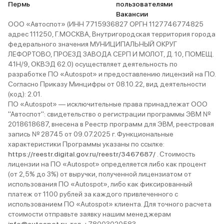
Пермь
пользователями
Вакансии
ООО «Автоспот» (ИНН 7715936827 ОРГН 1127746774825
адрес 111250, Г.МОСКВА, Внутригородская территория города
федерального значения МУНИЦИПАЛЬНЫЙ ОКРУГ
ЛЕФОРТОВО, ПРОЕЗД ЗАВОДА СЕРП И МОЛОТ, Д. 10, ПОМЕЩ.
41Н/9, ОКВЭД 62.0) осуществляет деятельность по
разработке ПО «Autospot» и предоставлению лицензий на ПО.
Согласно Приказу Минцифры от 08.10.22, вид деятельности
(код): 2.01.
ПО «Autospot» — исключительные права принадлежат ООО
"Автоспот": свидетельство о регистрации программы ЭВМ №
2018618687, внесена в Реестр программ для ЭВМ, реестровая
запись № 28745 от 09.07.2025 г. Функциональные
характеристики Программы указаны по ссылке:
https://reestr.digital.gov.ru/reestr/3467687/
. Стоимость
лицензии на ПО «Autospot» определяется либо как процент
(от 2,5% до 3%) от выручки, полученной лицензиатом от
использования ПО «Autospot», либо как фиксированный
платеж от 1100 рублей за каждого привлеченного с
использованием ПО «Autospot» клиента. Для точного расчета
стоимости отправьте заявку нашим менеджерам