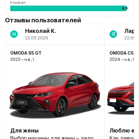
Комфорт
4.9
Отзывы пользователей
Николай К.
Лари
Н
Л
22.05.2025
22.05.
OMODA S5 GT
OMODA C5
2023 – н.в., I
2024 – н.в., I 
Для жены
Люблю ее
Выбор машины для жены – дело
Как девуш