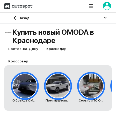
Главная
Назад
Купить новый OMODA в
Краснодаре
Ростов-на-Дону
Краснодар
Кроссовер
О бренде OMODA
Преимущества автомобилей OMODA
Сервис и ТО Omoda
К