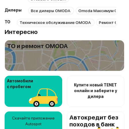
Дилеры
Все дилеры OMODA
Omoda Максимум Обвод
ТО
Техническое обслуживание OMODA
Ремонт OMOD
Интересно
ТО и ремонт OMODA
Автомобили
Купите новый TENET
с пробегом
онлайн и заберите у
дилера
Автокредит без
Скачайте приложение
походов в банк
Autospot