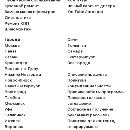
Техническое обслуживание
Контакты
заднего вида и парктроникам.
Кузовной ремонт
Личный кабинет дилера
Подвеска, на мой вкус,
Замена масла и фильтров
YouTube Autospot
жестковата, но жена внимания не
Диагностика
Ремонт КПП
обращает. Зато, по её словам,
Шиномонтаж
машина хорошо держит дорогу,
что для меня, как для мужа,
Города
Сочи
приоритетно с точки зрения
Москва
Тольятти
Пенза
Самара
безопасности. Рекомендую.
Казань
Екатеринбург
Краснодар
Все города
Ростов-на-Дону
Нижний Новгород
Описание продукта
Новосибирск
Политика
Санкт-Петербург
конфиденциальности
Волгоград
Правила работы программы
Тамбов
Пользовательское
Мурманск
соглашение
Уфа
Согласие на получение
Челябинск
рекламных рассылок
Ижевск
Политика для контента,
Воронеж
генерируемого