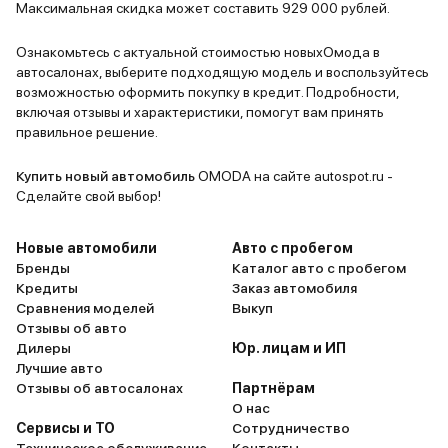
главное, что удобно. Говорит,
актуально
Максимальная скидка может составить 929 000 рублей.
посадка хорошая, все под рукой.
круиз-конт
Приятно удивило наличие
полосе, ко
Ознакомьтесь с актуальной стоимостью новыхОмода в
автосалонах, выберите подходящую модель и воспользуйтесь
панорамной крыши добавляет
делают во
возможностью оформить покупку в кредит. Подробности,
света и ощущения простора. Два
безопасны
включая отзывы и характеристики, помогут вам принять
экрана, конечно, выглядят
все устраи
правильное решение.
современно, но жене, честно
говоря, больше важна интуитивно
Купить новый автомобиль
OMODA на сайте autospot.ru -
понятная навигация и
Сделайте свой выбор!
возможность подключить
телефон для музыки. Что
Новые автомобили
Авто с пробегом
касается ездовых качеств, то
Бренды
Каталог авто с пробегом
Кредиты
Заказ автомобиля
Omoda S5 GT оказалась
Сравнения моделей
Выкуп
достаточно резвой. Жена,
Отзывы об авто
конечно, не гонщик, но ей
Дилеры
Юр. лицам и ИП
нравится, что машина быстро
Лучшие авто
разгоняется и легко маневрирует
Отзывы об автосалонах
Партнёрам
О нас
в городе. Говорит, что удобно
Сервисы и ТО
Сотрудничество
парковаться благодаря камере