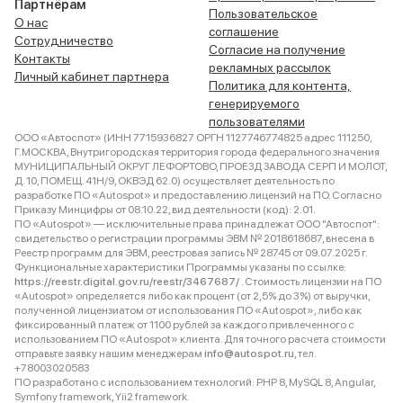
Партнёрам
Пользовательское
О нас
соглашение
Сотрудничество
Согласие на получение
Контакты
рекламных рассылок
Личный кабинет партнера
Политика для контента,
генерируемого
пользователями
ООО «Автоспот» (ИНН 7715936827 ОРГН 1127746774825 адрес 111250,
Г.МОСКВА, Внутригородская территория города федерального значения
МУНИЦИПАЛЬНЫЙ ОКРУГ ЛЕФОРТОВО, ПРОЕЗД ЗАВОДА СЕРП И МОЛОТ,
Д. 10, ПОМЕЩ. 41Н/9, ОКВЭД 62.0) осуществляет деятельность по
разработке ПО «Autospot» и предоставлению лицензий на ПО. Согласно
Приказу Минцифры от 08.10.22, вид деятельности (код): 2.01.
ПО «Autospot» — исключительные права принадлежат ООО "Автоспот":
свидетельство о регистрации программы ЭВМ № 2018618687, внесена в
Реестр программ для ЭВМ, реестровая запись № 28745 от 09.07.2025 г.
Функциональные характеристики Программы указаны по ссылке:
https://reestr.digital.gov.ru/reestr/3467687/
. Стоимость лицензии на ПО
«Autospot» определяется либо как процент (от 2,5% до 3%) от выручки,
полученной лицензиатом от использования ПО «Autospot», либо как
фиксированный платеж от 1100 рублей за каждого привлеченного с
использованием ПО «Autospot» клиента. Для точного расчета стоимости
отправьте заявку нашим менеджерам
info@autospot.ru
, тел.
+78003020583
ПО разработано с использованием технологий: PHP 8, MySQL 8, Angular,
Symfony framework, Yii2 framework.