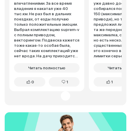
впечатлениями. За все время
уже давно достат
владения я накатал уже 40
собирался покупат
тыс.км. Не раз был в дальних
150 (максимальна
поездках, от езды получаю
приводе), но тут 
только положительные эмоции.
предложил лимитку
Выбрал комплектацию suprem-v
та же переднепри
с полным приводом,
максималка, с тем
векторингом. Подвеска кажется
но есть несколько
тоже какая-то особая была,
существенных отл
сейчас таких комплектаций уже
это конечно внешн
нет вроде. На дачу приходится
лимитки серьезно 
гонять по бездорожью, в любое
переделали перед
время года без проблем. Скажу
сути осталась без
Читать полностью
Читать пол
честно, еще не видел ни в
но вот вид решет
одной машине такого полного
изменили, теперь э
0
1
1
привода. Внешне машина
перекладины. Сде
вполне симпатичная.
визуально не тако
Понравились выдвижные ручки.
увеличили и замен
Хотя многие говорят, что зимой
J7 постоянно сра
могут примерзнуть, ничего
роверами за кузов
подобного не происходит.
стал похож еще бо
Клиренс не такой высокий, как в
вообще не плохо, 
джипах, но мне вполне хватает.
смотрится машина
Зимой по колее снежной во
Может и вкусовщин
дворах проезжаю спокойно и
нравится намного