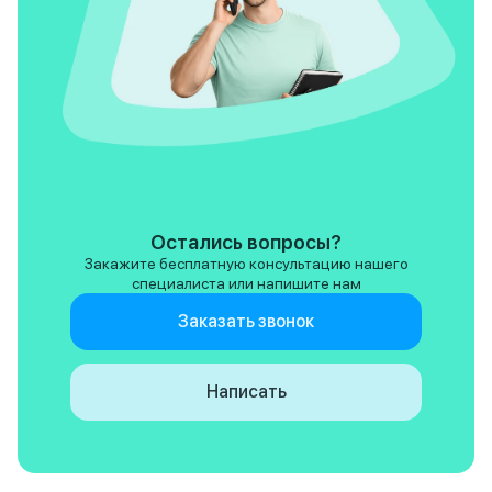
не цепляю. По салону могу
Второе отличие эт
сказать, что отделка из
В оригинале это 1.
качественных материалов,
(а раньше было 186
сидения даже сейчас как новые,
уменьшили, хочетс
ни потертостей, ни трещин нет.
еще раз сказать "
Не плохая аккустика sony.
нашим законодате
Можно настроить звук под
повышенный утиль
любой слух. По функционалу, как
лимитке 1.5Т на 14
мне кажется, это одна из самых
стороны движок с
оснащеных машин на рынке, не
меньшим объемом,
считая старшего брата J8.
такая ли большая 
Функций масса, долго все
ездил на обоих и 
Остались вопросы?
перечислять. Конечно я
она такая же мини
Закажите бесплатную консультацию нашего
понимал, что рискую, когда
конце концов и по
специалиста или напишите нам
покупал J7, т.к. машина только
машину не выходн
появилась у нас. Но риск
чтобы на ней езди
Заказать звонок
оправдался, не разу не
грязь, или топить 
пожалел, что купил его
городу, а для семьи и
повседневной езд
Написать
задачами она спр
прекрасно. У нее 
просторный салон
сидения, полный 
всевозможных со
опций, датчиков, 