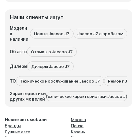
Наши клиенты ищут
Модели
в
Новые Jaecoo J7
Jaecoo J7 с пробегом
Вс
наличии
Об авто
Отзывы о Jaecoo J7
Дилеры
Дилеры Jaecoo J7
ТО
Техническое обслуживание Jaecoo J7
Ремонт Jaeco
Характеристики
Технические характеристики Jaecoo J6
Техн
других моделей
Новые автомобили
Москва
Бренды
Пенза
Лучшие авто
Казань