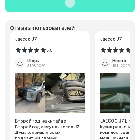
Отзывы пользователей
Jaecoo J7
Jaecoo J7
5.0
5.0
Игорь
Никита
31.03.2026
16.11.2025
Второй год на китайце
JAECOO J7 Limited
Второй год езжу на Jaecoo J7.
Купил ровно месяц
Думаю, пришло время
комплектация топ,
поделиться своими
меньше 3млн. Вокр