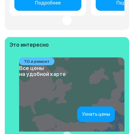
Подробнее
Подроб
Это интересно
ТО и ремонт
Все цены
на удобной карте
Узнать цены