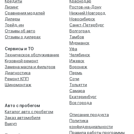
Кредиты
Краснодар
Лизинг
Ростов-на-Дону
Сравнения моделей
Нижний Новгород
Дилеры
Новосибирск
Трейд-ин
Санкт-Петербург
Отзывы об авто
Волгоград
Отзывы о дилерах
Тамбов
Мурманск
Сервисы и ТО
Уфа
Техническое обслуживание
Челябинск
Кузовной ремонт
Ижевск
Замена масла и фильтров
Воронеж
Диагностика
Пермь
Ремонт КПП
Сочи
Шиномонтаж
Тольятти
Самара
Екатеринбург
Все города
Авто с пробегом
Каталог авто с пробегом
Описание продукта
Заказ автомобиля
Политика
Выкуп
конфиденциальности
Правила работы программы