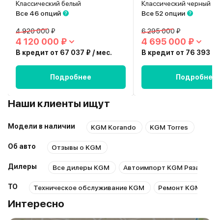
Классический белый
Классический черный
Все 46 опций
Все 52 опции
4 920 000 ₽
6 295 000 ₽
4 120 000 ₽
4 695 000 ₽
В кредит от 67 037 ₽ / мес.
В кредит от 76 393 ₽ /
Подробнее
Подробнее
Наши клиенты ищут
Модели в наличии
KGM Korando
KGM Torres
KGM 
Об авто
Отзывы о KGM
Дилеры
Все дилеры KGM
Автоимпорт KGM Рязань
ТО
Техническое обслуживание KGM
Ремонт KGM
Р
Интересно