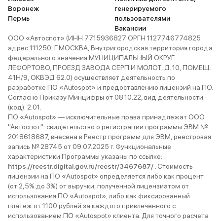
Воронеж
генерируемого
Пермь
пользователями
Вакансии
ООО «Автоспот» (ИНН 7715936827 ОРГН 1127746774825
адрес 111250, Г.МОСКВА, Внутригородская территория города
федерального значения МУНИЦИПАЛЬНЫЙ ОКРУГ
ЛЕФОРТОВО, ПРОЕЗД ЗАВОДА СЕРП И МОЛОТ, Д. 10, ПОМЕЩ.
41Н/9, ОКВЭД 62.0) осуществляет деятельность по
разработке ПО «Autospot» и предоставлению лицензий на ПО.
Согласно Приказу Минцифры от 08.10.22, вид деятельности
(код): 2.01.
ПО «Autospot» — исключительные права принадлежат ООО
"Автоспот": свидетельство о регистрации программы ЭВМ №
2018618687, внесена в Реестр программ для ЭВМ, реестровая
запись № 28745 от 09.07.2025 г. Функциональные
характеристики Программы указаны по ссылке:
https://reestr.digital.gov.ru/reestr/3467687/
. Стоимость
лицензии на ПО «Autospot» определяется либо как процент
(от 2,5% до 3%) от выручки, полученной лицензиатом от
использования ПО «Autospot», либо как фиксированный
платеж от 1100 рублей за каждого привлеченного с
использованием ПО «Autospot» клиента. Для точного расчета