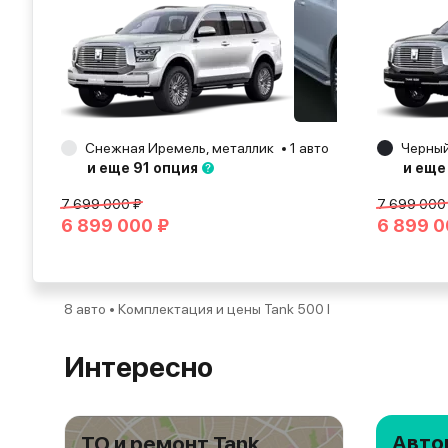
Снежная Иремель, металлик
1 авто
Краснодар
Черный
2
и еще 91 опция
и еще
7 699 000 ₽
7 699 000
6 899 000 ₽
6 899 0
8 авто • Комплектация и цены Tank 500 I
Интересно
Авто
ТО и ремонт Tank