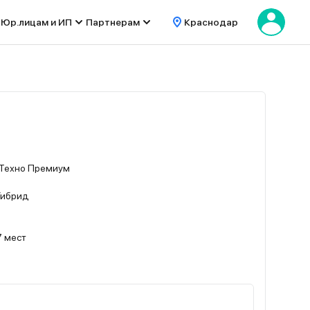
Юр.лицам и ИП
Партнерам
Краснодар
 Техно Премиум
, Гибрид
7 мест