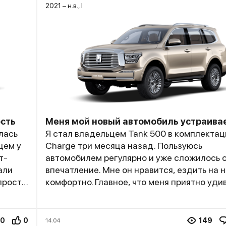
2021 – н.в., I
сть
Меня мой новый автомобиль устраива
лась
Я стал владельцем Tank 500 в комплектац
цем у
Charge три месяца назад. Пользуюсь
т-
автомобилем регулярно и уже сложилось 
али
впечатление. Мне он нравится, ездить на 
просто
комфортно. Главное, что меня приятно удивило, в
днем
моем новом авто, это расход топлива. Для
авки из
рамника весом почти в три тонны 10-12 ли
р
городу и 13-14 по трассе, очень даже непл
0
0
149
14.04