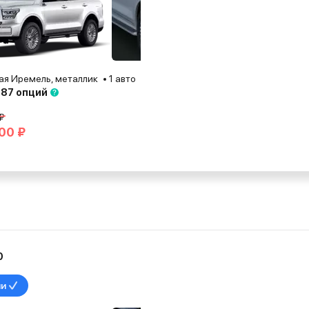
я Иремель, металлик
1 авто
Краснодар
2026
 87 опций
₽
00 ₽
0
ии