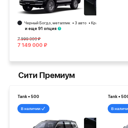
Черный Богдо, металлик
3 авто
Краснодар
2025
и еще 91 опция
7 999 000 ₽
7 149 000 ₽
Сити Премиум
Tank • 500
Tank • 50
В наличии
В налич