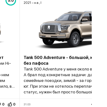
5.0
2021 – н.в., I
ет
Tank 500 Adventure - большой, комфо
ии Hi-
без пафоса
Tank 500 Adventure у меня около восьми 
о нем
А брал под конкретные задачи: дальние
нем
семейные поездки, зимой - за город, лет
юг. При этом не хотелось переплачивать 
статус, нужен был просто большой, наде
тров по
прилично нашпигованный внедорожник. 
охо.
отмечу, что эта комплектация – прагматичный
0
0
125
31.03