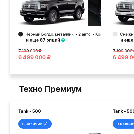
Черный Богдо, металлик
2 авто
Краснодар
Снежна
2026
и еще 87 опций
и еще
7 199 000 ₽
7 199 000 
6 499 000 ₽
6 499 0
Техно Премиум
Tank • 500
Tank • 50
В наличии
В налич