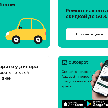
обегом
Ремонт вашего а
скидкой до 50%
Сравнить цены
ерите у дилера
ерите готовый
Скачайте приложение
Autospot – проверяйте
0 дней
статус заявки в любое
время