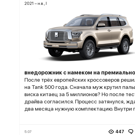
2021 – н.в., I
внедорожник с намеком на премиально
После трёх европейских кроссоверов реши
на Tank 500 года. Сначала муж крутил паль
виска китаец за 5 миллионов? Но после тес
драйва согласился. Процесс затянулся, жд
два месяца нужную комплектацию. Внутри 
космос, три ряда сидений, где даже на за
ряду комфортно взрослым. Кожа наппа, вст
дерева - всё как в премиум сегменте. Мото
447
5.07