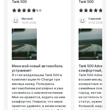
Tank 500
Tank 500
5.0
5.0
Матвей
Савелий
14.04.2026
31.03.2026
Меня мой новый автомобиль
Tank 500 Adventur
устраивает
комфортный, без
Я стал владельцем Tank 500 в
Tank 500 Adventur
комплектации Hi-Charge три
восьми месяцев. А
месяца назад. Пользуюсь
конкретные задач
автомобилем регулярно и уже
семейные поездки,
сложилось о нем впечатление.
город, летом - на 
Мне он нравится, ездить на нем
не хотелось переп
комфортно. Главное, что меня
статус, нужен был
приятно удивило, в моем новом
большой, надежны