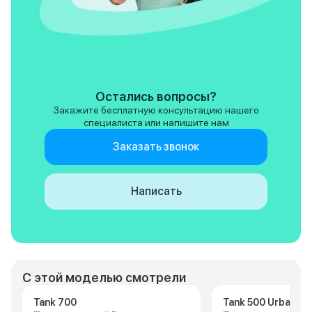
дальних поездках. Вообщем по
автомат работает
большому счету меня
задержек. Пневмо
устраивает мой новый
настроена на ком
автомобиль. Он комфортный,
трещины и стыки 
удобный, отлично держит
незаметно, раскач
трассу, уверенно проходит
нет. Управляется 
повороты, а габариты, хоть и
тяжеловато, надо
требуют привыкания, дают мне
преноровиться, но
Остались вопросы?
ощущение безопасности на
габаритов он пре
Закажите бесплатную консультацию нашего
дороге.
Парковаться в го
специалиста или напишите нам
непросто — сказы
5 метров. Камера 
Заказать звонок
выручает, но зерк
быть и побольше. 
внедорожным каче
Написать
не штурмовик, но 
грунтовок, снежно
легкого бездорож
хватает. Полный п
муфтой и блокиро
дифференциала р
электроника не пе
С этой моделью смотрели
Tank 700
Tank 500 Urban