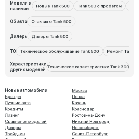
Модели в
Новые Tank 500
Tank 500 с пробегом
Все
наличии
Об авто
Отзывы о Tank 500
Дилеры
Дилеры Tank 500
ТО
Техническое обслуживание Tank 500
Ремонт Tank 5
Характеристики
Технические характеристики Tank 300
Техн
других моделей
Новые автомобили
Москва
Бренды
Пенза
Лучшие авто
Казань
Кредиты
Краснодар
Лизинг
Ростов-на-Дону
Сравнения моделей
Нижний Новгород
Дилеры
Новосибирск
Трейд-ин
Санкт-Петербург