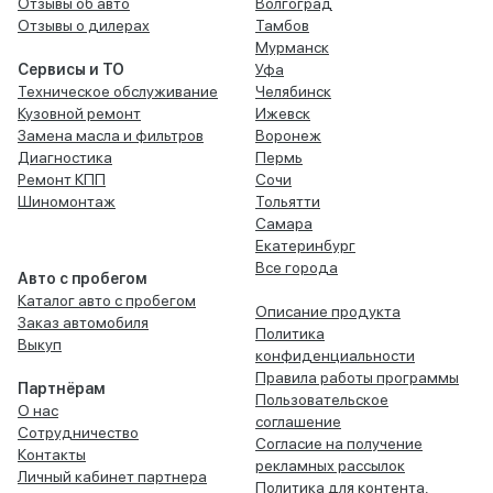
Отзывы об авто
Волгоград
Отзывы о дилерах
Тамбов
Мурманск
Сервисы и ТО
Уфа
Техническое обслуживание
Челябинск
Кузовной ремонт
Ижевск
Замена масла и фильтров
Воронеж
Диагностика
Пермь
Ремонт КПП
Сочи
Шиномонтаж
Тольятти
Самара
Екатеринбург
Все города
Авто с пробегом
Каталог авто с пробегом
Описание продукта
Заказ автомобиля
Политика
Выкуп
конфиденциальности
Правила работы программы
Партнёрам
Пользовательское
О нас
соглашение
Сотрудничество
Согласие на получение
Контакты
рекламных рассылок
Личный кабинет партнера
Политика для контента,