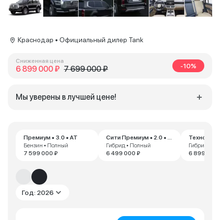
Краснодар • Официальный дилер Tank
Сниженная цена
-10%
6 899 000 ₽
7 699 000 ₽
Мы уверены в лучшей цене!
Премиум • 3.0 • AT
Сити Премиум • 2.0 • AT
Бензин • Полный
Гибрид • Полный
Гибрид • П
7 599 000 ₽
6 499 000 ₽
6 899 000 
Год: 2026