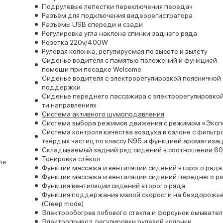
Подрулевые лепестки переключения передач
Разъём для подключения видеорегистратора
Разъёмы USB спереди и сзади
Регулировка угла наклона спинки заднего ряда
Розетка 220v/400W
Рулевая колонка, регулируемая по высоте и вылету
Сиденье водителя с памятью положений и функцией
помощи при посадке Welcome
Сиденье водителя с электрорегулировкой поясничной
поддержки
Сиденье переднего пассажира с электрорегулировкой
ти направлениях
Система активного шумоподавления
Система выбора режимов движения с режимом «Эксп
Система контроля качества воздуха в салоне с фильтр
твёрдых частиц по классу N95 и функцией ароматиза
Складываемый задний ряд сидений в соотношении 60
Тонировка стёкол
ля
Функции массажа и вентиляции сидений второго ряда
Функции массажа и вентиляции сидений переднего р
Функция вентиляции сидений второго ряда
Функция поддержания малой скорости на бездорожь
(Creep mode)
Электрообогрев лобового стекла и форсунок омывател
Электропривод регулировки рулевой колонки