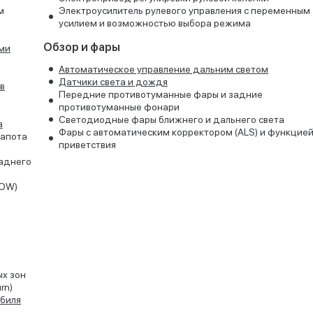
м
Электроусилитель рулевого управления с переменным
усилием и возможностью выбора режима
Обзор и фары
ми
Автоматическое управление дальним светом
Датчики света и дождя
в
Передние противотуманные фары и задние
противотуманные фонари
Светодиодные фары ближнего и дальнего света
а
Фары с автоматическим корректором (ALS) и функцие
капота
приветствия
аднего
DOW)
ых зон
rn)
биля