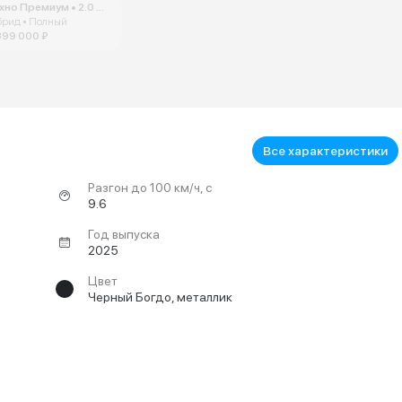
Техно Премиум • 2.0 • AT
брид • Полный
899 000 ₽
Все характеристики
Разгон до 100 км/ч, с
9.6
Год выпуска
2025
Цвет
Черный Богдо, металлик