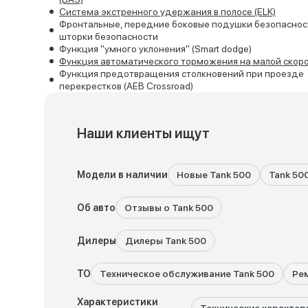
Система экстренного удержания в полосе (ELK)
Фронтальные, передние боковые подушки безопаснос
шторки безопасности
Функция "умного уклонения" (Smart dodge)
Функция автоматического торможения на малой скор
Функция предотвращения столкновений при проезде
перекрестков (AEB Crossroad)
Наши клиенты ищут
Модели в наличии
Новые Tank 500
Tank 50
Об авто
Отзывы о Tank 500
Дилеры
Дилеры Tank 500
ТО
Техническое обслуживание Tank 500
Рем
Характеристики