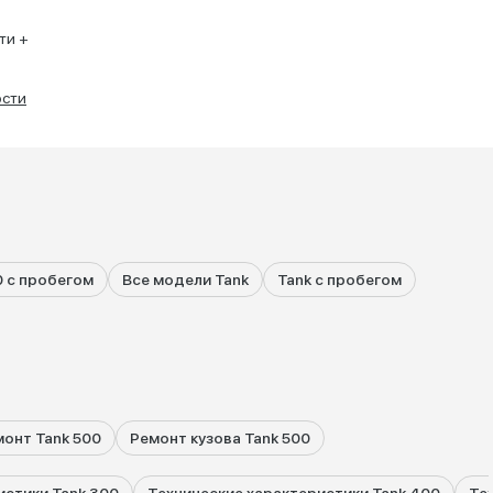
ти +
ости
0 с пробегом
Все модели Tank
Tank с пробегом
онт Tank 500
Ремонт кузова Tank 500