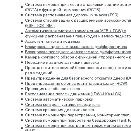
Система помощи при выезде с парковки задним ходо
(RCTA) с функцией торможения (RCTB)
Система распознавания дорожных знаков (TSR)
Cистема стабилизации с расширенными возможностя
(ESP+TCS+RMI)
Автоматическая система торможения (AEB + FCW) с
функцией распознавания пешеходов и велосипедисто
Ассистент спуска и подъема
Блокировка заднего межколёсного дифференциала
Блокировка переднего межколёсного дифференциал
Камера кругового обзора с функцией «прозрачного» 
Передние и задние датчики парковки
Преднатяжители ремней безопасности переднего и з
ряда сидений
Предупреждение для безопасного открытия двери (
Предупреждение об опасности наезда сзади (RCW)
Проекция на лобовое стекло
Распознавание полосы движения (LDW+LKA+LCK)
Система автоматической парковки
Система контроля усталости водителя
Система крепления детских кресел
Система помощи при перестроении, мониторинг слеп
Система помощи при повороте на бездорожье (Tank tu
Система помощи при экстренном торможении автомо
(BAS)