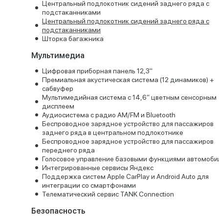
Центральный подлокотник сидений заднего ряда с
подстаканниками
Центральный подлокотник сидений заднего ряда с
подстаканниками
Шторка багажника
Мультимедиа
Цифровая приборная панель 12,3''
Премиальная акустическая система (12 динамиков) +
сабвуфер
Мультимедийная система с 14,6” цветным сенсорным
дисплеем
Аудиосистема с радио AM/FM и Bluetooth
Беспроводное зарядное устройство для пассажиров
заднего ряда в центральном подлокотнике
Беспроводное зарядное устройство для пассажиров
переднего ряда
Голосовое управление базовыми функциями автомоби
Интегрированные сервисы Яндекс
Поддержка систем Apple CarPlay и Android Auto для
интеграции со смартфонами
Телематический сервис TANK Connection
Безопасность