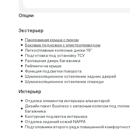
Опции
Экстерьер
Панорамная крыша с люком
Боковые подножки с электроприводом
Легкосплавные колёсные диски 19''
Подготовка под установку ТСУ
Распашная дверь багажника
Рейлинги на крыше
Функция подсветки поворота
Шумоизоляционное остекление задних дверей
Шумоизоляционное остекление спереди
Интерьер
Отделка элементов интерьера алькантарой
Дизайн пакет Business c запасным колесом под полом
багажника
Контурная подсветка интерьера
Отделка сидений кожей NAPPA
Подголовники второго ряда повышенной комфортнос