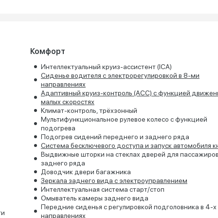
Комфорт
Интеллектуальный круиз-ассистент (ICA)
Сиденье водителя с электрорегулировкой в 8-ми
направлениях
Адаптивный круиз-контроль (ACC) с функцией движен
малых скоростях
Климат-контроль, трёхзонный
Мультифункциональное рулевое колесо с функцией
подогрева
Подогрев сидений переднего и заднего ряда
Система бесключевого доступа и запуск автомобиля к
Выдвижные шторки на стеклах дверей для пассажиро
заднего ряда
Доводчик двери багажника
Зеркала заднего вида с электроуправлением
Интеллектуальная система старт/стоп
Омыватель камеры заднего вида
Передние сиденья с регулировкой подголовника в 4-х
ти
направлениях