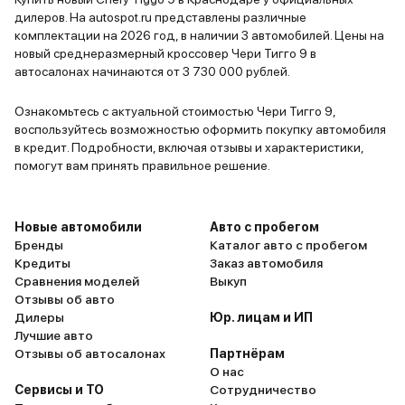
электронн
дилеров. На autospot.ru представлены различные
особенно в
комплектации на 2026 год, в наличии 3 автомобилей. Цены на
экстренно
новый среднеразмерный кроссовер Чери Тигго 9 в
автосалонах начинаются от 3 730 000 рублей.
дважды вы
ситуациях.
Ознакомьтесь с актуальной стоимостью Чери Тигго 9,
сделали па
воспользуйтесь возможностью оформить покупку автомобиля
габаритног
в кредит. Подробности, включая отзывы и характеристики,
как дважды два. Недо
помогут вам принять правильное решение.
куда без н
контроль у
физические
Новые автомобили
Авто с пробегом
Бренды
Каталог авто с пробегом
пробках ин
Кредиты
Заказ автомобиля
14 литров.
Сравнения моделей
Выкуп
руль и чувс
Отзывы об авто
Стоит ли о
Дилеры
Юр. лицам и ИП
такие мел
Лучшие авто
Отзывы об автосалонах
Партнёрам
рекоменду
О нас
Сервисы и ТО
Сотрудничество