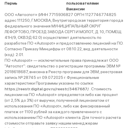
Пермь
пользователями
Вакансии
ООО «Автоспот» (ИНН 7715936827 ОРГН 1127746774825
адрес 111250, Г.МОСКВА, Внутригородская территория города
федерального значения МУНИЦИПАЛЬНЫЙ ОКРУГ
ЛЕФОРТОВО, ПРОЕЗД ЗАВОДА СЕРП И МОЛОТ, Д. 10, ПОМЕЩ.
41Н/9, ОКВЭД 62.0) осуществляет деятельность по
разработке ПО «Autospot» и предоставлению лицензий на ПО.
Согласно Приказу Минцифры от 08.10.22, вид деятельности
(код): 2.01.
ПО «Autospot» — исключительные права принадлежат ООО
"Автоспот": свидетельство о регистрации программы ЭВМ №
2018618687, внесена в Реестр программ для ЭВМ, реестровая
запись № 28745 от 09.07.2025 г. Функциональные
характеристики Программы указаны по ссылке:
https://reestr.digital.gov.ru/reestr/3467687/
. Стоимость
лицензии на ПО «Autospot» определяется либо как процент
(от 2,5% до 3%) от выручки, полученной лицензиатом от
использования ПО «Autospot», либо как фиксированный
платеж от 1100 рублей за каждого привлеченного с
использованием ПО «Autospot» клиента. Для точного расчета
стоимости отправьте заявку нашим менеджерам