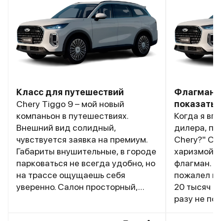
Класс для путешествий
Флагман, 
Chery Tiggo 9 – мой новый
показать
компаньон в путешествиях.
Когда я вп
Внешний вид солидный,
дилера, по
чувствуется заявка на премиум.
Chery?" Со
Габариты внушительные, в городе
харизмой с
парковаться не всегда удобно, но
флагман. Р
на трассе ощущаешь себя
пожалел ни
уверенно. Салон просторный,
20 тысяч к
места хватает и пассажирам, и
разу не по
багажу – для семьи то, что нужно.
пугали: "К