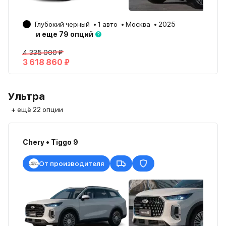
Глубокий черный
1 авто
Москва
2025
и еще 79 опций
4 335 000 ₽
3 618 860 ₽
Ультра
+ ещё 22 опции
Chery • Tiggo 9
От производителя