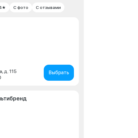
 4★
С фото
С отзывами
, д. 115
Выбрать
0
льтибренд