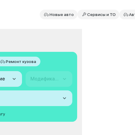
Новые авто
Сервисы и ТО
Ав
Ремонт кузова
ие
Модификация
угу