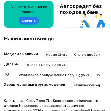
Автокредит без
Скачайте приложение
походов в банк
Autospot
Скачать
Наши клиенты ищут
Модели в наличии
Новые Chery
Chery с пробегом
Дилеры
Дилеры Chery Tiggo 7L
ТО
Техническое обслуживание Chery Tiggo 7L
Ремонт 
Характеристики других моделей
Технические характери
Купить новый Chery Tiggo 7L в Краснодаре у официальных
дилеров. На autospot.ru представлены различные
комплектации на 2026 год, в наличии 1 автомобилей. Цены на