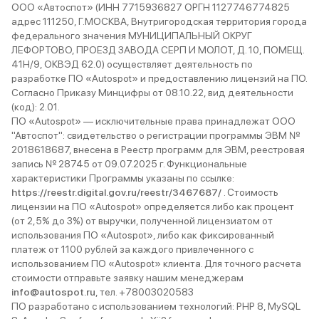
ООО «Автоспот» (ИНН 7715936827 ОРГН 1127746774825
адрес 111250, Г.МОСКВА, Внутригородская территория города
федерального значения МУНИЦИПАЛЬНЫЙ ОКРУГ
ЛЕФОРТОВО, ПРОЕЗД ЗАВОДА СЕРП И МОЛОТ, Д. 10, ПОМЕЩ.
41Н/9, ОКВЭД 62.0) осуществляет деятельность по
разработке ПО «Autospot» и предоставлению лицензий на ПО.
Согласно Приказу Минцифры от 08.10.22, вид деятельности
(код): 2.01.
ПО «Autospot» — исключительные права принадлежат ООО
"Автоспот": свидетельство о регистрации программы ЭВМ №
2018618687, внесена в Реестр программ для ЭВМ, реестровая
запись № 28745 от 09.07.2025 г. Функциональные
характеристики Программы указаны по ссылке:
https://reestr.digital.gov.ru/reestr/3467687/
. Стоимость
лицензии на ПО «Autospot» определяется либо как процент
(от 2,5% до 3%) от выручки, полученной лицензиатом от
использования ПО «Autospot», либо как фиксированный
платеж от 1100 рублей за каждого привлеченного с
использованием ПО «Autospot» клиента. Для точного расчета
стоимости отправьте заявку нашим менеджерам
info@autospot.ru
, тел. +78003020583
ПО разработано с использованием технологий: PHP 8, MySQL