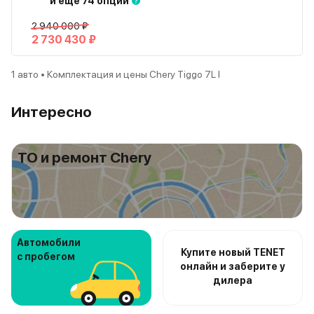
и еще 74 опции
2 940 000 ₽
2 730 430 ₽
1 авто • Комплектация и цены Chery Tiggo 7L I
Интересно
ТО и ремонт Chery
Автомобили
Купите новый TENET
с пробегом
онлайн и заберите у
дилера