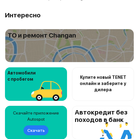
Интересно
ТО и ремонт Changan
Автомобили
Купите новый TENET
с пробегом
онлайн и заберите у
дилера
Автокредит без
Скачайте приложение
походов в банк
Autospot
Скачать