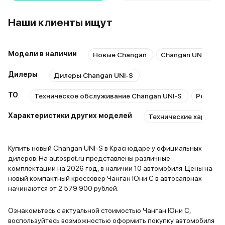
Наши клиенты ищут
Модели в наличии
Новые Changan
Changan UNI-S с 
Дилеры
Дилеры Changan UNI-S
ТО
Техническое обслуживание Changan UNI-S
Ремонт 
Характеристики других моделей
Технические характер
Купить новый Changan UNI-S в Краснодаре у официальных
дилеров. На autospot.ru представлены различные
комплектации на 2026 год, в наличии 10 автомобиля. Цены на
новый компактный кроссовер Чанган Юни С в автосалонах
начинаются от 2 579 900 рублей.
Ознакомьтесь с актуальной стоимостью Чанган Юни С,
воспользуйтесь возможностью оформить покупку автомобиля