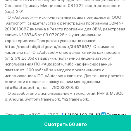
Согласно Приказу Минцифры от 08.10.22, вид деятельности
(код): 2.01.
ПО «Autospot» — исключительные права принадлежат ООО
"Автоспот": свидетельство о регистрации программы ЭВМ №
2018618687, внесена в Реестр программ для ЭВМ, реестровая
запись № 28745 от 09.07.2025 г. Функциональные
характеристики Программы указаны по ссылке:
https://reestr.digital.gov.ru/reestr/3467687/
. Стоимость
лицензии на ПО «Autospot» определяется либо как процент
(от 2,5% до 3%) от выручки, полученной лицензиатом от
использования ПО «Autospot», либо как фиксированный
платеж от 1100 рублей за каждого привлеченного с
использованием ПО «Autospot» клиента. Для точного расчета
стоимости отправьте заявку нашим менеджерам
info@autospot.ru
, тел. +78003020583
ПО разработано с использованием технологий: PHP 8, MySQL
8, Angular, Symfony framework, Yii2 framework.
Ежедневно с 9:00 до 22:00
8 (800) 302-05-83
Телеграм
Вконтакте
YouTube
Rutube
MAX
Дзен
Смотреть 60 авто
© 2013–2026 Autospot