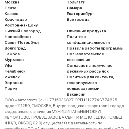
Москва
Тольятти
Пенза
Самара
Казань
Екатеринбург
Краснодар
Все города
Ростов-на-Дону
Нижний Новгород
Описание продукта
Новосибирск
Политика
Санкт-Петербург
конфиденциальности
Волгоград
Правила работы программы
Тамбов
Пользовательское
Мурманск
соглашение
Уфа
Согласие на получение
Челябинск
рекламных рассылок
Ижевск
Политика для контента,
Воронеж
генерируемого
Пермь
пользователями
Вакансии
ООО «Автоспот» (ИНН 7715936827 ОРГН 1127746774825
адрес 111250, Г.МОСКВА, Внутригородская территория города
федерального значения МУНИЦИПАЛЬНЫЙ ОКРУГ
ЛЕФОРТОВО, ПРОЕЗД ЗАВОДА СЕРП И МОЛОТ, Д. 10, ПОМЕЩ.
41Н/9, ОКВЭД 62.0) осуществляет деятельность по
разработке ПО «Autospot» и предоставлению лицензий на ПО.