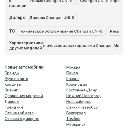
в
Новые Changan UNI-S
Changan UNI-S с пробег
наличии
Дилеры
Дилеры Changan UNI-S
ТО
Техническое обслуживание Changan UNI-S
Ремонт C
Характеристики
Технические характеристики Changan Alsvin
Технич
других моделей
Новые автомобили
Москва
Бренды
Пенза
Лучшие авто
Казань
Кредиты
Краснодар
Лизинг
Ростов-на-Дону
Сравнения моделей
Нижний Новгород
Дилеры
Новосибирск
Трейд-ин
Санкт-Петербург
Отзывы об авто
Волгоград
Отзывы о дилерах
Тамбов
Мурманск