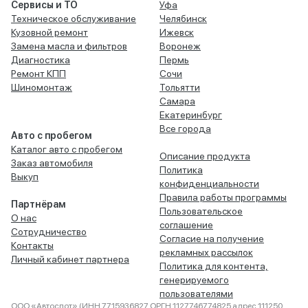
Сервисы и ТО
Уфа
Техническое обслуживание
Челябинск
Кузовной ремонт
Ижевск
Замена масла и фильтров
Воронеж
Диагностика
Пермь
Ремонт КПП
Сочи
Шиномонтаж
Тольятти
Самара
Екатеринбург
Все города
Авто с пробегом
Каталог авто с пробегом
Описание продукта
Заказ автомобиля
Политика
Выкуп
конфиденциальности
Правила работы программы
Партнёрам
Пользовательское
О нас
соглашение
Сотрудничество
Согласие на получение
Контакты
рекламных рассылок
Личный кабинет партнера
Политика для контента,
генерируемого
пользователями
ООО «Автоспот» (ИНН 7715936827 ОРГН 1127746774825 адрес 111250,