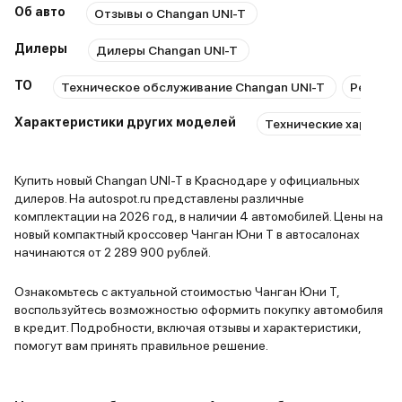
Об авто
Отзывы о Changan UNI-T
которых теперь и обойтись
нельзя, хорошая мультемидийная
Дилеры
Дилеры Changan UNI-T
система, климат контроль какой-
то не понятный, но с жтим можно
ТО
Техническое обслуживание Changan UNI-T
Ремонт 
жить. Багажник достойный, для
Характеристики других моделей
поездок по магазинам и даже
Технические характер
для каких то мелких переездов.
Для нашей семьи этот
Купить новый Changan UNI-T в Краснодаре у официальных
автомобиль стал хорошим
дилеров. На autospot.ru представлены различные
помощником, в нем приятно
комплектации на 2026 год, в наличии 4 автомобилей. Цены на
передвигаться, ну и конечно же
новый компактный кроссовер Чанган Юни Т в автосалонах
начинаются от 2 289 900 рублей.
он притягивает восторженные
взгляды, так как его внешний вид
Ознакомьтесь с актуальной стоимостью Чанган Юни Т,
это наверное главная
воспользуйтесь возможностью оформить покупку автомобиля
особенность этого автомобиля.
в кредит. Подробности, включая отзывы и характеристики,
Надеюсь будет нас радовать все
помогут вам принять правильное решение.
время, пока он у нас.