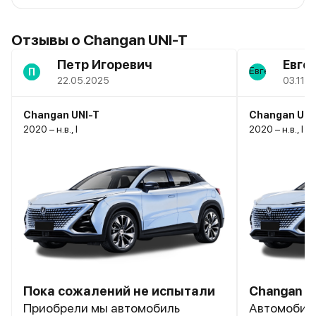
Отзывы о Changan UNI-T
Петр Игоревич
Евге
П
22.05.2025
03.11.
Changan UNI-T
Changan UNI
2020 – н.в., I
2020 – н.в., I
Пока сожалений не испытали
Changan un
Приобрели мы автомобиль
Автомобиль