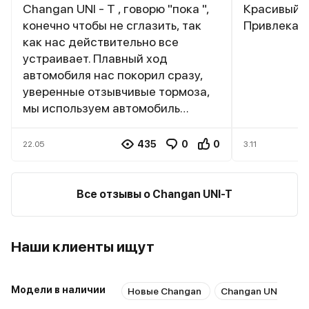
Changan UNI - T , говорю "пока ",
Красивый, 
конечно чтобы не сглазить, так
Привлекает
как нас действительно все
устраивает. Плавный ход
автомобиля нас покорил сразу,
уверенные отзывчивые тормоза,
мы используем автомобиль
только в городе, именно для
городской эксплуатации этот
435
0
0
22.05
3.11
автомобиль лучшее, что у нас
было, незнаю, как он будет вести
себя на проселочных дорогах или
Все отзывы о Changan UNI-T
на заснеженных полях, но мне
кажется, что для таких целей
приобретается другие
Наши клиенты ищут
автомобили, для города Changan
UNI - T то что нужно. Салон
прекрасен, все удобно и
Модели в наличии
Новые Changan
Changan UNI-T с 
продумано, куча мелочей без