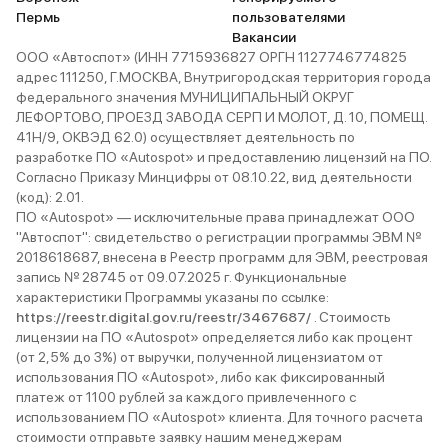
Пермь
пользователями
Вакансии
ООО «Автоспот» (ИНН 7715936827 ОРГН 1127746774825
адрес 111250, Г.МОСКВА, Внутригородская территория города
федерального значения МУНИЦИПАЛЬНЫЙ ОКРУГ
ЛЕФОРТОВО, ПРОЕЗД ЗАВОДА СЕРП И МОЛОТ, Д. 10, ПОМЕЩ.
41Н/9, ОКВЭД 62.0) осуществляет деятельность по
разработке ПО «Autospot» и предоставлению лицензий на ПО.
Согласно Приказу Минцифры от 08.10.22, вид деятельности
(код): 2.01.
ПО «Autospot» — исключительные права принадлежат ООО
"Автоспот": свидетельство о регистрации программы ЭВМ №
2018618687, внесена в Реестр программ для ЭВМ, реестровая
запись № 28745 от 09.07.2025 г. Функциональные
характеристики Программы указаны по ссылке:
https://reestr.digital.gov.ru/reestr/3467687/
. Стоимость
лицензии на ПО «Autospot» определяется либо как процент
(от 2,5% до 3%) от выручки, полученной лицензиатом от
использования ПО «Autospot», либо как фиксированный
платеж от 1100 рублей за каждого привлеченного с
использованием ПО «Autospot» клиента. Для точного расчета
стоимости отправьте заявку нашим менеджерам