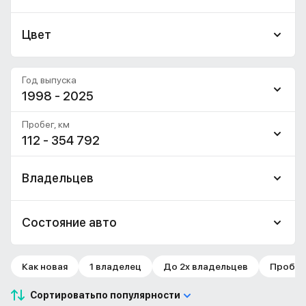
Цвет
Год выпуска
1998 - 2025
Пробег, км
112 - 354 792
Владельцев
Состояние авто
Как новая
1 владелец
До 2х владельцев
Пробег 
Сортировать
по популярности