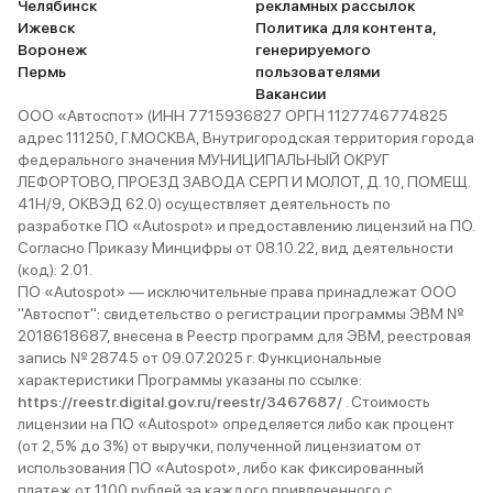
Челябинск
рекламных рассылок
Ижевск
Политика для контента,
Воронеж
генерируемого
Пермь
пользователями
Вакансии
ООО «Автоспот» (ИНН 7715936827 ОРГН 1127746774825
адрес 111250, Г.МОСКВА, Внутригородская территория города
федерального значения МУНИЦИПАЛЬНЫЙ ОКРУГ
ЛЕФОРТОВО, ПРОЕЗД ЗАВОДА СЕРП И МОЛОТ, Д. 10, ПОМЕЩ.
41Н/9, ОКВЭД 62.0) осуществляет деятельность по
разработке ПО «Autospot» и предоставлению лицензий на ПО.
Согласно Приказу Минцифры от 08.10.22, вид деятельности
(код): 2.01.
ПО «Autospot» — исключительные права принадлежат ООО
"Автоспот": свидетельство о регистрации программы ЭВМ №
2018618687, внесена в Реестр программ для ЭВМ, реестровая
запись № 28745 от 09.07.2025 г. Функциональные
характеристики Программы указаны по ссылке:
https://reestr.digital.gov.ru/reestr/3467687/
. Стоимость
лицензии на ПО «Autospot» определяется либо как процент
(от 2,5% до 3%) от выручки, полученной лицензиатом от
использования ПО «Autospot», либо как фиксированный
платеж от 1100 рублей за каждого привлеченного с