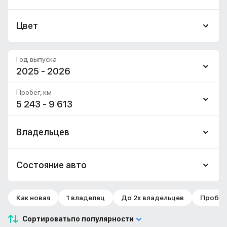
Цвет
Год выпуска
2025 - 2026
Пробег, км
5 243 - 9 613
Владельцев
Состояние авто
Как новая
1 владелец
До 2х владельцев
Пробег 
Сортировать
по популярности