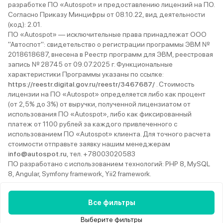
разработке ПО «Autospot» и предоставлению лицензий на ПО.
Согласно Приказу Минцифры от 08.10.22, вид деятельности
(код): 2.01.
ПО «Autospot» — исключительные права принадлежат ООО
"Автоспот": свидетельство о регистрации программы ЭВМ №
2018618687, внесена в Реестр программ для ЭВМ, реестровая
запись № 28745 от 09.07.2025 г. Функциональные
характеристики Программы указаны по ссылке:
https://reestr.digital.gov.ru/reestr/3467687/
. Стоимость
лицензии на ПО «Autospot» определяется либо как процент
(от 2,5% до 3%) от выручки, полученной лицензиатом от
использования ПО «Autospot», либо как фиксированный
платеж от 1100 рублей за каждого привлеченного с
использованием ПО «Autospot» клиента. Для точного расчета
стоимости отправьте заявку нашим менеджерам
info@autospot.ru
, тел. +78003020583
ПО разработано с использованием технологий: PHP 8, MySQL
8, Angular, Symfony framework, Yii2 framework.
Ежедневно с 9:00 до 22:00
8 (800) 302-05-83
Телеграм
Все фильтры
Вконтакте
YouTube
Rutube
MAX
Дзен
Выберите фильтры
© 2013–2026 Autospot