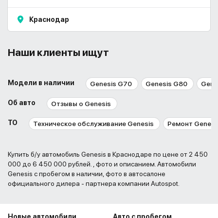
Краснодар
Наши клиенты ищут
Модели в наличии
Genesis G70
Genesis G80
Gene
Об авто
Отзывы о Genesis
ТО
Техническое обслуживание Genesis
Ремонт Genesi
Купить б/у автомобиль Genesis в Краснодаре по цене от 2 450
000 до 6 450 000 рублей. , фото и описанием. Автомобили
Genesis с пробегом в наличии, фото в автосалоне
официального дилера - партнера компании Autospot.
Новые автомобили
Авто с пробегом