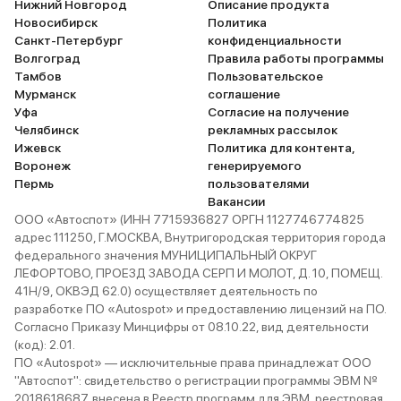
Нижний Новгород
Описание продукта
Новосибирск
Политика
Санкт-Петербург
конфиденциальности
Волгоград
Правила работы программы
Тамбов
Пользовательское
Мурманск
соглашение
Уфа
Согласие на получение
Челябинск
рекламных рассылок
Ижевск
Политика для контента,
Воронеж
генерируемого
Пермь
пользователями
Вакансии
ООО «Автоспот» (ИНН 7715936827 ОРГН 1127746774825
адрес 111250, Г.МОСКВА, Внутригородская территория города
федерального значения МУНИЦИПАЛЬНЫЙ ОКРУГ
ЛЕФОРТОВО, ПРОЕЗД ЗАВОДА СЕРП И МОЛОТ, Д. 10, ПОМЕЩ.
41Н/9, ОКВЭД 62.0) осуществляет деятельность по
разработке ПО «Autospot» и предоставлению лицензий на ПО.
Согласно Приказу Минцифры от 08.10.22, вид деятельности
(код): 2.01.
ПО «Autospot» — исключительные права принадлежат ООО
"Автоспот": свидетельство о регистрации программы ЭВМ №
2018618687, внесена в Реестр программ для ЭВМ, реестровая