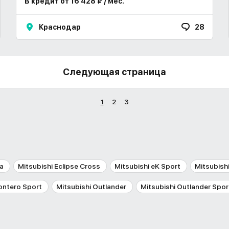
В кредит от 16 428 ₽ / мес.
Краснодар
28
Следующая страница
1
2
3
ca
Mitsubishi Eclipse Cross
Mitsubishi eK Sport
Mitsubish
ontero Sport
Mitsubishi Outlander
Mitsubishi Outlander Spor