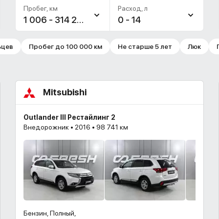
Пробег, км
Расход, л
1 006 - 314 222
0 - 14
ьцев
Пробег до 100 000 км
Не старше 5 лет
Люк
Mitsubishi
Outlander III Рестайлинг 2
Внедорожник • 2016 • 98 741 км
Бензин, Полный,