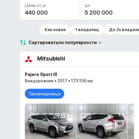
Цена от, р.
до
Как новая
1 владелец
До 2х владел
Сортировать
по популярности
Mitsubishi
Pajero Sport III
Внедорожник • 2017 • 173 106 км
Три владельца