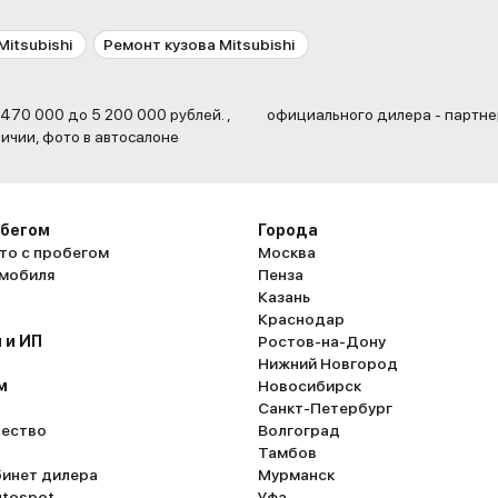
itsubishi
Ремонт кузова Mitsubishi
официального дилера - партне
личии, фото в автосалоне
обегом
Города
то с пробегом
Москва
омобиля
Пенза
Казань
Краснодар
 и ИП
Ростов-на-Дону
Нижний Новгород
м
Новосибирск
Санкт-Петербург
ество
Волгоград
Тамбов
бинет дилера
Мурманск
utospot
Уфа