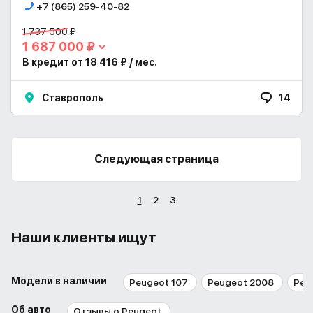
+7 (865) 259-40-82
1 737 500 ₽
1 687 000 ₽
В кредит от 18 416 ₽ / мес.
Ставрополь
14
Следующая страница
1
2
3
Наши клиенты ищут
Модели в наличии
Peugeot 107
Peugeot 2008
Peu
Об авто
Отзывы о Peugeot