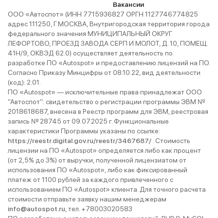
Вакансии
ООО «Автоспот» (ИНН 7715936827 ОРГН 1127746774825
адрес 111250, Г.МОСКВА, Внутригородская территория города
федерального значения МУНИЦИПАЛЬНЫЙ ОКРУГ
ЛЕФОРТОВО, ПРОЕЗД ЗАВОДА СЕРП И МОЛОТ, Д. 10, ПОМЕЩ.
41Н/9, ОКВЭД 62.0) осуществляет деятельность по
разработке ПО «Autospot» и предоставлению лицензий на ПО.
Согласно Приказу Минцифры от 08.10.22, вид деятельности
(код): 2.01.
ПО «Autospot» — исключительные права принадлежат ООО
"Автоспот": свидетельство о регистрации программы ЭВМ №
2018618687, внесена в Реестр программ для ЭВМ, реестровая
запись № 28745 от 09.07.2025 г. Функциональные
характеристики Программы указаны по ссылке:
https://reestr.digital.gov.ru/reestr/3467687/
. Стоимость
лицензии на ПО «Autospot» определяется либо как процент
(от 2,5% до 3%) от выручки, полученной лицензиатом от
использования ПО «Autospot», либо как фиксированный
платеж от 1100 рублей за каждого привлеченного с
использованием ПО «Autospot» клиента. Для точного расчета
стоимости отправьте заявку нашим менеджерам
info@autospot.ru
, тел. +78003020583