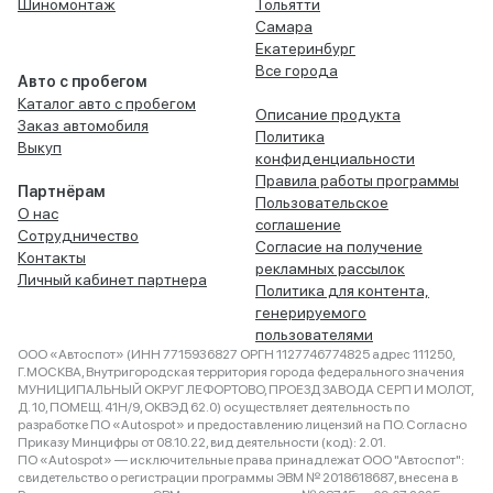
Шиномонтаж
Тольятти
Самара
Екатеринбург
Все города
Авто с пробегом
Каталог авто с пробегом
Описание продукта
Заказ автомобиля
Политика
Выкуп
конфиденциальности
Правила работы программы
Партнёрам
Пользовательское
О нас
соглашение
Сотрудничество
Согласие на получение
Контакты
рекламных рассылок
Личный кабинет партнера
Политика для контента,
генерируемого
пользователями
ООО «Автоспот» (ИНН 7715936827 ОРГН 1127746774825 адрес 111250,
Г.МОСКВА, Внутригородская территория города федерального значения
МУНИЦИПАЛЬНЫЙ ОКРУГ ЛЕФОРТОВО, ПРОЕЗД ЗАВОДА СЕРП И МОЛОТ,
Д. 10, ПОМЕЩ. 41Н/9, ОКВЭД 62.0) осуществляет деятельность по
разработке ПО «Autospot» и предоставлению лицензий на ПО. Согласно
Приказу Минцифры от 08.10.22, вид деятельности (код): 2.01.
ПО «Autospot» — исключительные права принадлежат ООО "Автоспот":
свидетельство о регистрации программы ЭВМ № 2018618687, внесена в