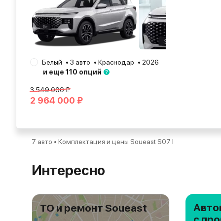
Белый
3 авто
Краснодар
2026
и еще 110 опций
3 549 000 ₽
2 964 000 ₽
7 авто • Комплектация и цены Soueast S07 I
Интересно
Авто
ТО и ремонт Soueast
с пр