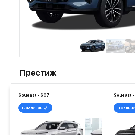
Престиж
Soueast • S07
Soueast •
В наличии
В налич