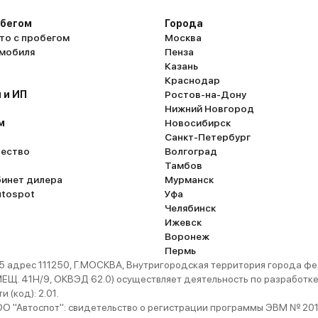
обегом
Города
то с пробегом
Москва
омобиля
Пенза
Казань
Краснодар
 и ИП
Ростов-на-Дону
Нижний Новгород
м
Новосибирск
Санкт-Петербург
ество
Волгоград
Тамбов
бинет дилера
Мурманск
utospot
Уфа
Челябинск
Ижевск
Воронеж
Пермь
 адрес 111250, Г.МОСКВА, Внутригородская территория города
. 41Н/9, ОКВЭД 62.0) осуществляет деятельность по разработке 
 (код): 2.01.
 "Автоспот": свидетельство о регистрации программы ЭВМ № 201