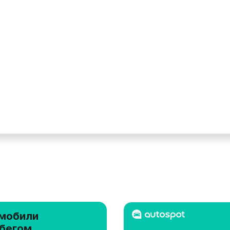
мобили
обегом