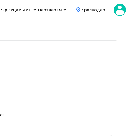
Юр.лицам и ИП
Партнерам
Краснодар
ест