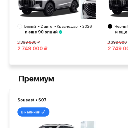
Белый
2 авто
Краснодар
2026
Черны
и еще 90 опций
и еще
3 399 000 ₽
3 399 000
2 749 000 ₽
2 749 0
Премиум
Soueast • S07
В наличии