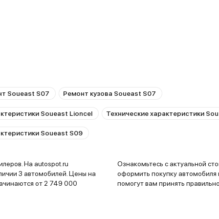
т Soueast S07
Ремонт кузова Soueast S07
ктеристики Soueast Lioncel
Технические характеристики Sou
актеристики Soueast S09
леров. На autospot.ru
Ознакомьтесь с актуальной ст
личии 3 автомобилей. Цены на
оформить покупку автомобиля в
ачинаются от 2 749 000
помогут вам принять правильн