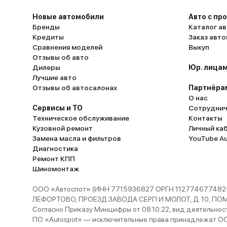
Новые автомобили
Авто с пр
Бренды
Каталог ав
Кредиты
Заказ авт
Сравнения моделей
Выкуп
Отзывы об авто
Дилеры
Юр. лицам
Лучшие авто
Отзывы об автосалонах
Партнёра
О нас
Сервисы и ТО
Сотруднич
Техническое обслуживание
Контакты
Кузовной ремонт
Личный ка
Замена масла и фильтров
YouTube A
Диагностика
Ремонт КПП
Шиномонтаж
ООО «Автоспот» (ИНН 7715936827 ОРГН 1127746774825
ЛЕФОРТОВО, ПРОЕЗД ЗАВОДА СЕРП И МОЛОТ, Д. 10, ПОМЕЩ
Согласно Приказу Минцифры от 08.10.22, вид деятельности
ПО «Autospot» — исключительные права принадлежат ООО