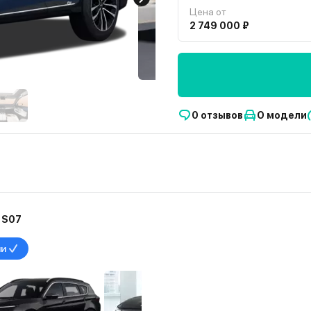
Цена от
2 749 000 ₽
0 отзывов
О модели
 S07
ии