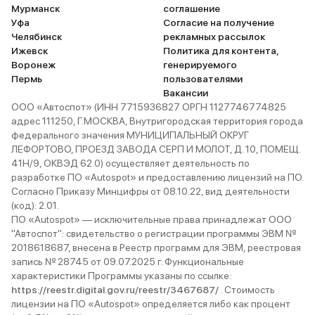
Мурманск
соглашение
Уфа
Согласие на получение
Челябинск
рекламных рассылок
Ижевск
Политика для контента,
Воронеж
генерируемого
Пермь
пользователями
Вакансии
ООО «Автоспот» (ИНН 7715936827 ОРГН 1127746774825
адрес 111250, Г.МОСКВА, Внутригородская территория города
федерального значения МУНИЦИПАЛЬНЫЙ ОКРУГ
ЛЕФОРТОВО, ПРОЕЗД ЗАВОДА СЕРП И МОЛОТ, Д. 10, ПОМЕЩ.
41Н/9, ОКВЭД 62.0) осуществляет деятельность по
разработке ПО «Autospot» и предоставлению лицензий на ПО.
Согласно Приказу Минцифры от 08.10.22, вид деятельности
(код): 2.01.
ПО «Autospot» — исключительные права принадлежат ООО
"Автоспот": свидетельство о регистрации программы ЭВМ №
2018618687, внесена в Реестр программ для ЭВМ, реестровая
запись № 28745 от 09.07.2025 г. Функциональные
характеристики Программы указаны по ссылке:
https://reestr.digital.gov.ru/reestr/3467687/
. Стоимость
лицензии на ПО «Autospot» определяется либо как процент