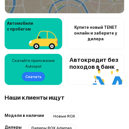
Автомобили
Купите новый TENET
с пробегом
онлайн и заберите у
дилера
Автокредит без
Скачайте приложение
походов в банк
Autospot
Скачать
Наши клиенты ищут
Модели в наличии
Новые ROX
Дилеры
Дилеры ROX Adamas