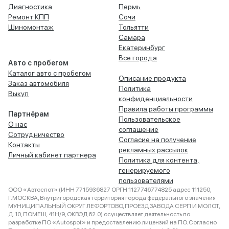
Диагностика
Пермь
Ремонт КПП
Сочи
Шиномонтаж
Тольятти
Самара
Екатеринбург
Все города
Авто с пробегом
Каталог авто с пробегом
Описание продукта
Заказ автомобиля
Политика
Выкуп
конфиденциальности
Правила работы программы
Партнёрам
Пользовательское
О нас
соглашение
Сотрудничество
Согласие на получение
Контакты
рекламных рассылок
Личный кабинет партнера
Политика для контента,
генерируемого
пользователями
ООО «Автоспот» (ИНН 7715936827 ОРГН 1127746774825 адрес 111250,
Г.МОСКВА, Внутригородская территория города федерального значения
МУНИЦИПАЛЬНЫЙ ОКРУГ ЛЕФОРТОВО, ПРОЕЗД ЗАВОДА СЕРП И МОЛОТ,
Д. 10, ПОМЕЩ. 41Н/9, ОКВЭД 62.0) осуществляет деятельность по
разработке ПО «Autospot» и предоставлению лицензий на ПО. Согласно