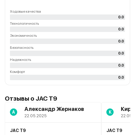
3 649 000 ₽
Ходовые качества
Серая платина
1 авто
Краснодар
2026
0.0
и еще 67 опций
JAC • T9
Технологичность
3 719 000 ₽
0.0
3 399 000 ₽
В наличии
Экономичность
0.0
Безопасность
JAC • T9
0.0
Надежность
0.0
В наличии
Комфорт
0.0
Серая платина
1 авто
Пятигорск
2026
и еще 69 опций
Отзывы о JAC T9
3 949 000 ₽
Александр Жернаков
Кири
А
3 649 000 ₽
К
22.05.2025
22.05.
Черный жемчуг
1 авто
Пятигорск
2026
и еще 67 опций
JAC T9
JAC T9
JAC • T9