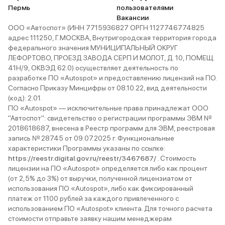
Пермь
пользователями
Вакансии
ООО «Автоспот» (ИНН 7715936827 ОРГН 1127746774825
адрес 111250, Г.МОСКВА, Внутригородская территория города
федерального значения МУНИЦИПАЛЬНЫЙ ОКРУГ
ЛЕФОРТОВО, ПРОЕЗД ЗАВОДА СЕРП И МОЛОТ, Д. 10, ПОМЕЩ.
41Н/9, ОКВЭД 62.0) осуществляет деятельность по
разработке ПО «Autospot» и предоставлению лицензий на ПО.
Согласно Приказу Минцифры от 08.10.22, вид деятельности
(код): 2.01.
ПО «Autospot» — исключительные права принадлежат ООО
"Автоспот": свидетельство о регистрации программы ЭВМ №
2018618687, внесена в Реестр программ для ЭВМ, реестровая
запись № 28745 от 09.07.2025 г. Функциональные
характеристики Программы указаны по ссылке:
https://reestr.digital.gov.ru/reestr/3467687/
. Стоимость
лицензии на ПО «Autospot» определяется либо как процент
(от 2,5% до 3%) от выручки, полученной лицензиатом от
использования ПО «Autospot», либо как фиксированный
платеж от 1100 рублей за каждого привлеченного с
использованием ПО «Autospot» клиента. Для точного расчета
стоимости отправьте заявку нашим менеджерам