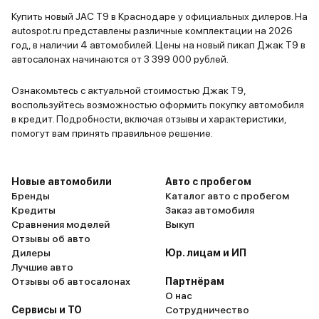
на лучшее,
Купить новый JAC T9 в Краснодаре у официальных дилеров. На
отзывах о 
autospot.ru представлены различные комплектации на 2026
По возмож
год, в наличии 4 автомобилей. Цены на новый пикап Джак Т9 в
свой отзыв
автосалонах начинаются от 3 399 000 рублей.
Ознакомьтесь с актуальной стоимостью Джак Т9,
воспользуйтесь возможностью оформить покупку автомобиля
в кредит. Подробности, включая отзывы и характеристики,
помогут вам принять правильное решение.
Новые автомобили
Авто с пробегом
Бренды
Каталог авто с пробегом
Кредиты
Заказ автомобиля
Сравнения моделей
Выкуп
Отзывы об авто
Дилеры
Юр. лицам и ИП
Лучшие авто
Отзывы об автосалонах
Партнёрам
О нас
Сервисы и ТО
Сотрудничество