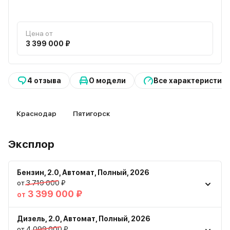
Цена от
3 399 000 ₽
4 отзыва
О модели
Все характеристик
Краснодар
Пятигорск
Эксплор
Бензин
,
2.0
,
Автомат
,
Полный
,
2026
от 3 719 000 ₽
3 399 000 ₽
от
Дизель
,
2.0
,
Автомат
,
Полный
,
2026
JAC • T9
от 4 099 000 ₽