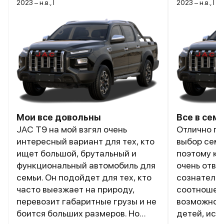
2023 – н.в., I
2023 – н.в., I
3 899 000 ₽
3 599 000 ₽
В наличии
JAC • T9
В наличии
Белый глянец
1 авто
Пятигорск
2026
и еще 69 опций
Мои все довольны
Все в сем
JAC T9 на мой взгял очень
Отлично по
3 949 000 ₽
интересный вариант для тех, кто
выбор семе
3 649 000 ₽
ищет большой, брутальный и
поэтому к 
Серая платина
1 авто
Пятигорск
2026
функциональный автомобиль для
очень отве
и еще 67 опций
семьи. Он подойдет для тех, кто
сознательн
3 899 000 ₽
часто выезжает на природу,
соотношени
3 599 000 ₽
перевозит габаритные грузы и не
возможност
боится больших размеров. Но
детей, иск