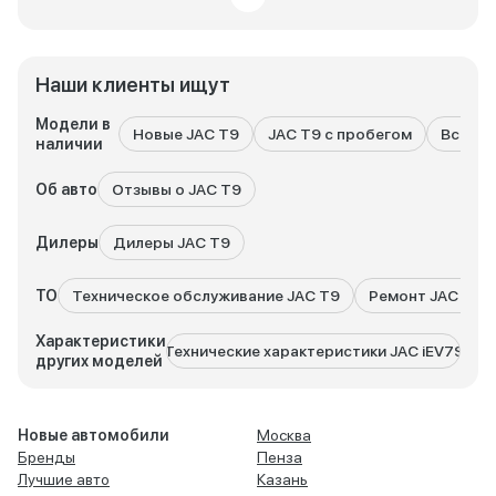
Наши клиенты ищут
Модели в
Новые JAC T9
JAC T9 с пробегом
Все мо
наличии
Об авто
Отзывы о JAC T9
Дилеры
Дилеры JAC T9
ТО
Техническое обслуживание JAC T9
Ремонт JAC T9
Характеристики
Технические характеристики JAC iEV7S
Тех
других моделей
Новые автомобили
Москва
Бренды
Пенза
Лучшие авто
Казань