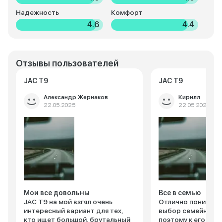
Надежность
Комфорт
4.6
4.4
Отзывы пользователей
JAC T9
JAC T9
Александр Жернаков
Кирилл
22.05.2025
22.05.2025
Мои все довольны
Все в семью
JAC T9 на мой взгял очень
Отлично понимаю,
интересный вариант для тех,
выбор семейного 
кто ищет большой, брутальный
поэтому к его выб