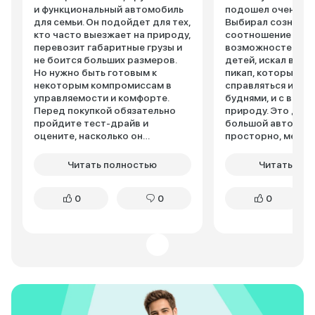
и функциональный автомобиль
подошел очень от
для семьи. Он подойдет для тех,
Выбирал сознател
кто часто выезжает на природу,
соотношение цены
перевозит габаритные грузы и
возможностей. Ка
не боится больших размеров.
детей, искал вме
Но нужно быть готовым к
пикап, который мо
некоторым компромиссам в
справляться и с г
управляемости и комфорте.
буднями, и с выез
Перед покупкой обязательно
природу. Это дей
пройдите тест-драйв и
большой автомоби
оцените, насколько он
просторно, места
подходит именно вам и вашей
хватает даже для
семье. Большой двигатель и
пассажиров. Для 
Читать полностью
Читать пол
полный привод предсказуемо
выездов с палатк
ведут к повышенному расходу.
велосипедами и п
0
0
0
В городском цикле он точно
добром идеальный
будет выше заявленного
Это не легковушка
производителем. Готовьтесь к
нужно привыкнуть.
этому. Полный привод и
маневрировать б
высокий клиренс позволяют
непросто, особен
чувствовать себя уверено на
парковках. Пока р
легком бездорожье. Для
о долгосрочной н
поездок на дачу или к реке то,
Автомобиль отно
что нужно. Спасибо за этот
новый на рынке, с
автомобиль производителям.
поломок еще не н