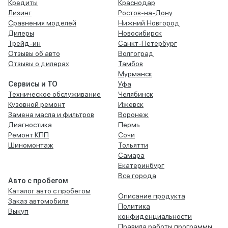
Кредиты
Краснодар
Лизинг
Ростов-на-Дону
Сравнения моделей
Нижний Новгород
Дилеры
Новосибирск
Трейд-ин
Санкт-Петербург
Отзывы об авто
Волгоград
Отзывы о дилерах
Тамбов
Мурманск
Сервисы и ТО
Уфа
Техническое обслуживание
Челябинск
Кузовной ремонт
Ижевск
Замена масла и фильтров
Воронеж
Диагностика
Пермь
Ремонт КПП
Сочи
Шиномонтаж
Тольятти
Самара
Екатеринбург
Все города
Авто с пробегом
Каталог авто с пробегом
Описание продукта
Заказ автомобиля
Политика
Выкуп
конфиденциальности
Правила работы программы