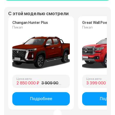
С этой моделью смотрели
Changan Hunter Plus
Great Wall Poer
Пикап
Пикап
Цена авто
Цена авто
2 850 000 ₽
3 909 900 ₽
3 399 000 ₽
3 
Подробнее
Подроб