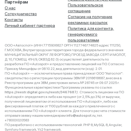
Партнёрам
Пользовательское
О нас
соглашение
Сотрудничество
Согласие на получение
Контакты
рекламных рассылок
Личный кабинет партнера
Политика для контента,
генерируемого
пользователями
ООО «Автоспот» (ИНН 7715936827 ОРГН 1127746774825 адрес 111250,
Г.МОСКВА, Внутригородская территория города федерального значения
МУНИЦИПАЛЬНЫЙ ОКРУГ ЛЕФОРТОВО, ПРОЕЗД ЗАВОДА СЕРП И МОЛОТ,
Д. 10, ПОМЕЩ. 41Н/9, ОКВЭД 62.0) осуществляет деятельность по
разработке ПО «Autospot» и предоставлению лицензий на ПО. Согласно
Приказу Минцифры от 08.10.22, вид деятельности (код): 2.01.
ПО «Autospot» — исключительные права принадлежат ООО "Автоспот":
свидетельство о регистрации программы ЭВМ № 2018618687, внесена в
Реестр программ для ЭВМ, реестровая запись № 28745 от 09.07.2025 г.
Функциональные характеристики Программы указаны по ссылке:
https://reestr.digital.gov.ru/reestr/3467687/
. Стоимость лицензии на ПО
«Autospot» определяется либо как процент (от 2,5% до 3%) от выручки,
полученной лицензиатом от использования ПО «Autospot», либо как
фиксированный платеж от 1100 рублей за каждого привлеченного с
использованием ПО «Autospot» клиента. Для точного расчета стоимости
отправьте заявку нашим менеджерам
info@autospot.ru
, тел.
+78003020583
ПО разработано с использованием технологий: PHP 8, MySQL 8, Angular,
Symfony framework, Yii2 framework.