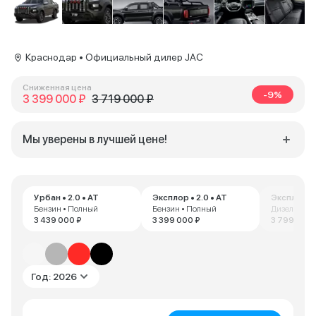
Краснодар • Официальный дилер JAC
Сниженная цена
-9%
3 399 000 ₽
3 719 000 ₽
Мы уверены в лучшей цене!
Урбан • 2.0 • AT
Эксплор • 2.0 • AT
Эксплор • 
Бензин • Полный
Бензин • Полный
Дизель • П
3 439 000 ₽
3 399 000 ₽
3 799 000 
Год: 2026