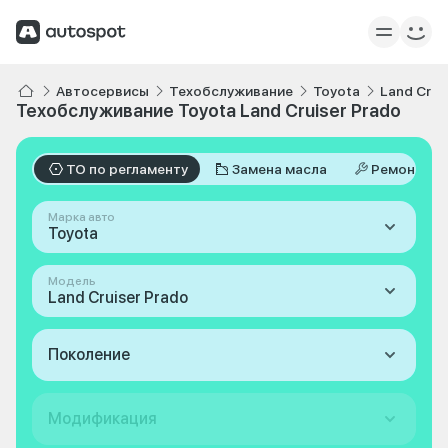
Автосервисы
Техобслуживание
Toyota
Land Crui
Техобслуживание Toyota Land Cruiser Prado
ТО по регламенту
Замена масла
Ремонт
Марка авто
Toyota
Модель
Land Cruiser Prado
Поколение
Модификация