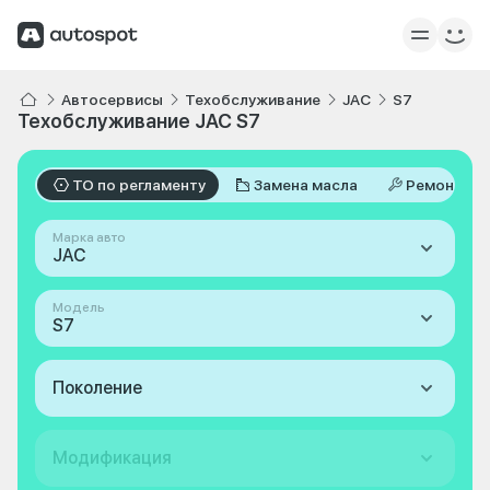
Автосервисы
Техобслуживание
JAC
S7
Техобслуживание JAC S7
ТО по регламенту
Замена масла
Ремонт
Марка авто
JAC
Модель
S7
Поколение
Модификация