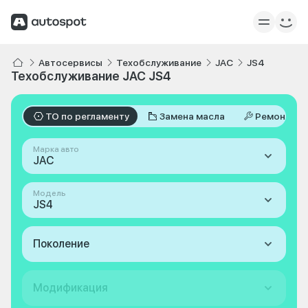
Автосервисы
Техобслуживание
JAC
JS4
Техобслуживание JAC JS4
ТО по регламенту
Замена масла
Ремонт
Марка авто
JAC
Модель
JS4
Поколение
Модификация