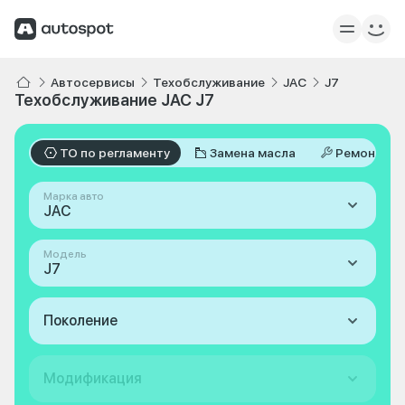
Автосервисы
Техобслуживание
JAC
J7
Техобслуживание JAC J7
ТО по регламенту
Замена масла
Ремонт
Марка авто
JAC
Модель
J7
Поколение
Модификация