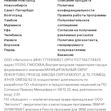
Нижний Новгород
Описание продукта
Новосибирск
Политика
Санкт-Петербург
конфиденциальности
Волгоград
Правила работы программы
Тамбов
Пользовательское
Мурманск
соглашение
Уфа
Согласие на получение
Челябинск
рекламных рассылок
Ижевск
Политика для контента,
Воронеж
генерируемого
Пермь
пользователями
Вакансии
ООО «Автоспот» (ИНН 7715936827 ОРГН 1127746774825
адрес 111250, Г.МОСКВА, Внутригородская территория города
федерального значения МУНИЦИПАЛЬНЫЙ ОКРУГ
ЛЕФОРТОВО, ПРОЕЗД ЗАВОДА СЕРП И МОЛОТ, Д. 10, ПОМЕЩ.
41Н/9, ОКВЭД 62.0) осуществляет деятельность по
разработке ПО «Autospot» и предоставлению лицензий на ПО.
Согласно Приказу Минцифры от 08.10.22, вид деятельности
(код): 2.01.
ПО «Autospot» — исключительные права принадлежат ООО
"Автоспот": свидетельство о регистрации программы ЭВМ №
2018618687, внесена в Реестр программ для ЭВМ, реестровая