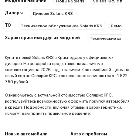
Модели в наличии
Новые Solaris
Solaris KRS с пробе
Дилеры
Дилеры Solaris KRS
ТО
Техническое обслуживание Solaris KRS
Ремонт Sola
Характеристики других моделей
Технические характер
Купить новый Solaris KRS в Краснодаре у официальных
дилеров. На autospot.ru представлены различные
комплектации на 2026 год, в наличии 7 автомобилей. Цены на
новый седан Солярис КРС в автосалонах начинаются от 1 822
750 рублей.
Ознакомьтесь с актуальной стоимостью Солярис КРС,
воспользуйтесь возможностью оформить покупку автомобиля
в кредит. Подробности, включая отзывы и характеристики,
помогут вам принять правильное решение.
Новые автомобили
Авто с пробегом