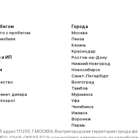
обегом
Города
то с пробегом
Москва
омобиля
Пенза
Казань
Краснодар
 и ИП
Ростов-на-Дону
Нижний Новгород
м
Новосибирск
Санкт-Петербург
ество
Волгоград
Тамбов
бинет дилера
Мурманск
utospot
Уфа
Челябинск
Ижевск
Воронеж
Пермь
 адрес 111250, Г.МОСКВА, Внутригородская территория города
. 41Н/9, ОКВЭД 62.0) осуществляет деятельность по разработке 