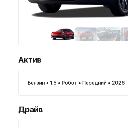
Актив
Бензин
•
1.5
•
Робот
•
Передний
•
2026
OMODA • C5
OMODA 
Драйв
В наличии
В нал