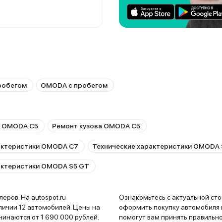
робегом
OMODA с пробегом
 OMODA C5
Ремонт кузова OMODA C5
актеристики OMODA C7
Технические характеристики OMODA 
актеристики OMODA S5 GT
ров. На autospot.ru
Ознакомьтесь с актуальной ст
личии 12 автомобилей. Цены на
оформить покупку автомобиля в
инаются от 1 690 000 рублей.
помогут вам принять правильн