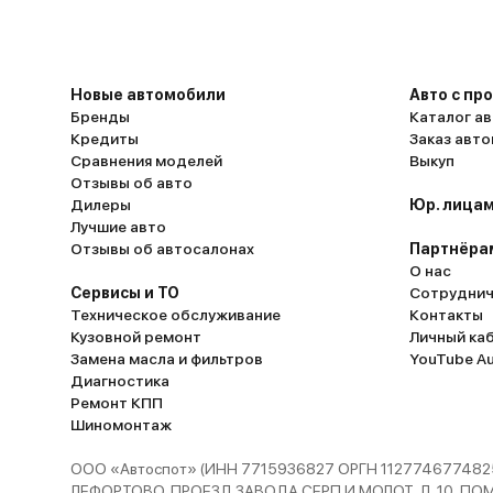
Новые автомобили
Авто с пр
Бренды
Каталог ав
Кредиты
Заказ авт
Сравнения моделей
Выкуп
Отзывы об авто
Дилеры
Юр. лицам
Лучшие авто
Отзывы об автосалонах
Партнёра
О нас
Сервисы и ТО
Сотруднич
Техническое обслуживание
Контакты
Кузовной ремонт
Личный ка
Замена масла и фильтров
YouTube A
Диагностика
Ремонт КПП
Шиномонтаж
ООО «Автоспот» (ИНН 7715936827 ОРГН 1127746774825
ЛЕФОРТОВО, ПРОЕЗД ЗАВОДА СЕРП И МОЛОТ, Д. 10, ПОМЕЩ