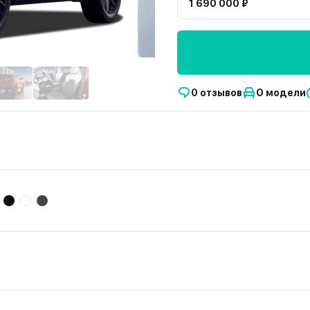
1 690 000 ₽
0 отзывов
О модели
• C5
OMODA • C5
ичии
В наличии