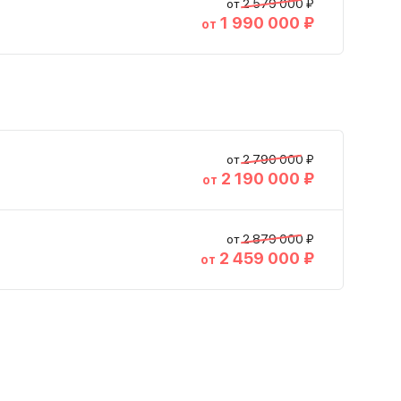
от 2 579 000 ₽
1 990 000 ₽
от
OMODA • C5
В наличии
ар
2026
от 2 790 000 ₽
2 190 000 ₽
от
от 2 879 000 ₽
2 459 000 ₽
от
р
2026
Серый
6 авто
Краснодар
2026
и еще 72 опции
2 579 000 ₽
1 990 000 ₽