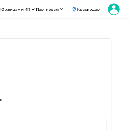
Юр.лицам и ИП
Партнерам
Краснодар
ест