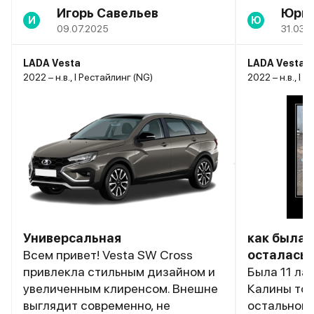
Игорь Савельев
Юри
И
Ю
09.07.2025
31.03.
LADA Vesta
LADA Vesta
2022 – н.в., I Рестайлинг (NG)
2022 – н.в., I 
Универсальная
как была 
Всем привет! Vesta SW Cross
осталась
привлекла стильным дизайном и
Была 11 лад
увеличенным клиренсом. Внешне
Калины тор
выглядит современно, не
остальном 