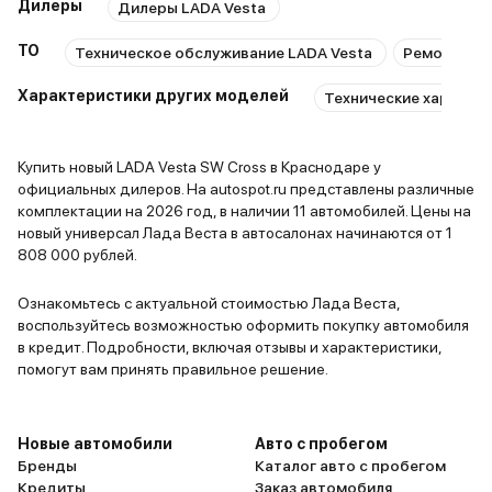
Дилеры
Дилеры LADA Vesta
движении 
раздаётся 
ТО
Техническое обслуживание LADA Vesta
Ремонт LAD
называет "
Характеристики других моделей
Технические характер
касатки". 
дефект, не лечит
полетели т
Купить новый LADA Vesta SW Cross в Краснодаре у
диски, заме
официальных дилеров. На autospot.ru представлены различные
УАЗике лег
комплектации на 2026 год, в наличии 11 автомобилей. Цены на
без пробле
новый универсал Лада Веста в автосалонах начинаются от 1
808 000 рублей.
буквой ЗЮ 
спина начи
Ознакомьтесь с актуальной стоимостью Лада Веста,
Следующая
воспользуйтесь возможностью оформить покупку автомобиля
однозначно
в кредит. Подробности, включая отзывы и характеристики,
поделка.
помогут вам принять правильное решение.
Новые автомобили
Авто с пробегом
Бренды
Каталог авто с пробегом
Кредиты
Заказ автомобиля