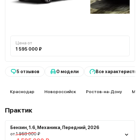
Цена от
1 595 000 ₽
5 отзывов
О модели
Все характеристик
Краснодар
Новороссийск
Ростов-на-Дону
Май
Практик
Бензин
,
1.6
,
Механика
,
Передний
,
2026
от 1 958 000 ₽