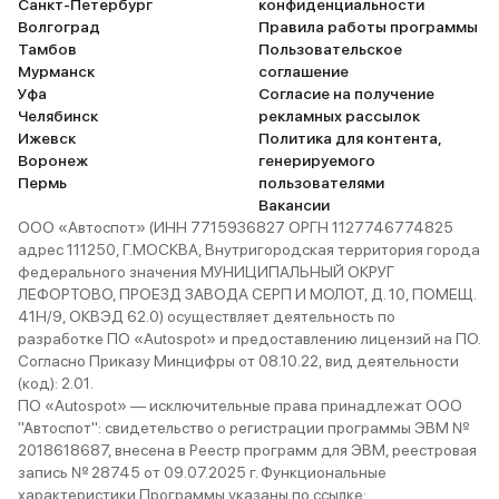
Санкт-Петербург
конфиденциальности
Волгоград
Правила работы программы
Тамбов
Пользовательское
Мурманск
соглашение
Уфа
Согласие на получение
Челябинск
рекламных рассылок
Ижевск
Политика для контента,
Воронеж
генерируемого
Пермь
пользователями
Вакансии
ООО «Автоспот» (ИНН 7715936827 ОРГН 1127746774825
адрес 111250, Г.МОСКВА, Внутригородская территория города
федерального значения МУНИЦИПАЛЬНЫЙ ОКРУГ
ЛЕФОРТОВО, ПРОЕЗД ЗАВОДА СЕРП И МОЛОТ, Д. 10, ПОМЕЩ.
41Н/9, ОКВЭД 62.0) осуществляет деятельность по
разработке ПО «Autospot» и предоставлению лицензий на ПО.
Согласно Приказу Минцифры от 08.10.22, вид деятельности
(код): 2.01.
ПО «Autospot» — исключительные права принадлежат ООО
"Автоспот": свидетельство о регистрации программы ЭВМ №
2018618687, внесена в Реестр программ для ЭВМ, реестровая
запись № 28745 от 09.07.2025 г. Функциональные
характеристики Программы указаны по ссылке: