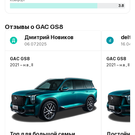
Комфорт
3.8
Отзывы о GAC GS8
Дмитрий Новиков
delta
Д
06.07.2025
16.04.
GAC GS8
GAC GS8
2021 – н.в., II
2021 – н.в., II
Топ для большой семьи
Достойный