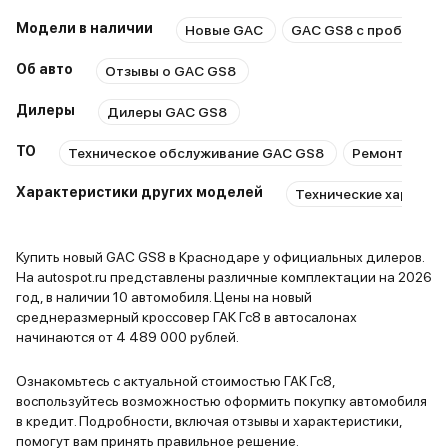
мультимедиа. Расход в
резкие тор
смешанном цикле около 10
3. Не хват
Модели в наличии
Новые GAC
GAC GS8 с пробегом
литров. За время эксплуатации
привычных 
Об авто
Отзывы о GAC GS8
никаких серьезных проблем не
уровня ом
возникало. Если нужен большой
крючков дл
Дилеры
Дилеры GAC GS8
семейный автомобиль с
ряду. 4. Из
максимальным комфортом – GS8
безальтерн
ТО
Техническое обслуживание GAC GS8
Ремонт GAC 
отличный выбор.
третьего р
Характеристики других моделей
Технические характер
найти норм
багажник 5
мультимедиа В целом 
Купить новый GAC GS8 в Краснодаре у официальных дилеров.
доволен. В
На autospot.ru представлены различные комплектации на 2026
электронна
год, в наличии 10 автомобиля. Цены на новый
Качество с
среднеразмерный кроссовер ГАК Гс8 в автосалонах
начинаются от 4 489 000 рублей.
Ничего не с
Двери закр
Ознакомьтесь с актуальной стоимостью ГАК Гс8,
Проекция о
воспользуйтесь возможностью оформить покупку автомобиля
Огромная 
в кредит. Подробности, включая отзывы и характеристики,
Посмотрим 
помогут вам принять правильное решение.