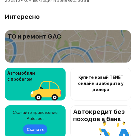
25 авто • Комплектация и цены GAC GS8 II
Интересно
ТО и ремонт GAC
Автомобили
Купите новый TENET
с пробегом
онлайн и заберите у
дилера
Автокредит без
Скачайте приложение
походов в банк
Autospot
Скачать