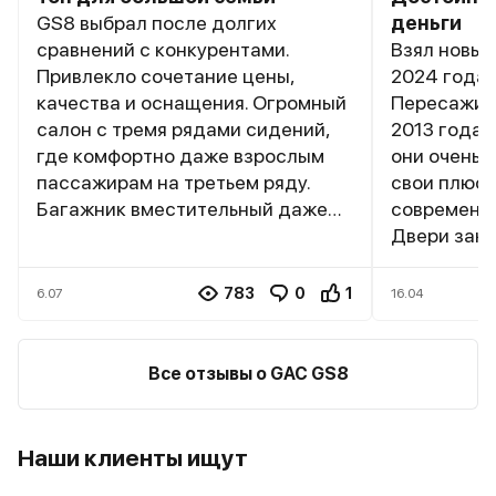
GS8 выбрал после долгих
деньги
сравнений с конкурентами.
Взял новый 
Привлекло сочетание цены,
2024 года.
качества и оснащения. Огромный
Пересажива
салон с тремя рядами сидений,
2013 года.
где комфортно даже взрослым
они очень р
пассажирам на третьем ряду.
свои плюсы: 1. бо
Багажник вместительный даже
современны
при разложенном третьем ряде.
Двери закр
Двигатель 2.0 турбо
не пачкают
обеспечивает уверенную
ассистенто
783
0
1
6.07
16.04
динамику даже при полной
фишек и он
загрузке. Подвеска настроена
+ новый ав
комфортно, неровности
более дина
Все отзывы о GAC GS8
отрабатывает хорошо.
устарел мо
Оснащение максимально богатое
сыпаться. В ГАКе есть и минусы,
– панорамная крыша, вентиляция
разумеется
Наши клиенты ищут
сидений, продвинутая
при разгон