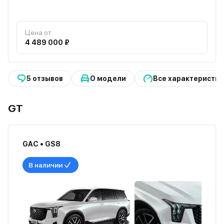
Цена от
4 489 000 ₽
5 отзывов
О модели
Все характеристик
GT
GAC • GS8
В наличии