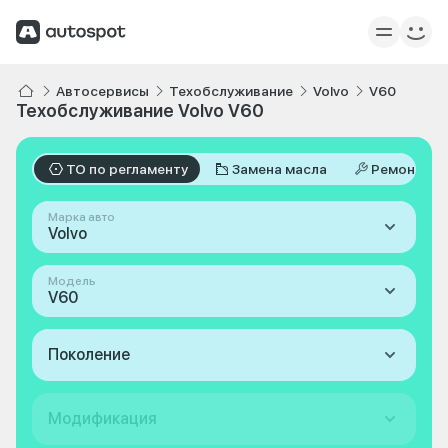
Автосервисы
Техобслуживание
Volvo
V60
Техобслуживание Volvo V60
ТО по регламенту
Замена масла
Ремонт
Марка авто
Volvo
Модель
V60
Поколение
Модификация