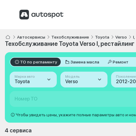
Автосервисы
Техобслуживание
Toyota
Verso
I
Техобслуживание Toyota Verso I, рестайлинг
ТО по регламенту
Замена масла
Ремонт
Марка авто
Модель
Поколение
Toyota
Verso
Номер ТО
Чтобы увидеть цены, укажите полные параметры авто и но
4 сервиса