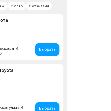
 4★
С фото
С отзывами
йота
вская, д. 4
Выбрать
0
Toyota
ская улица, 4
Выбрать