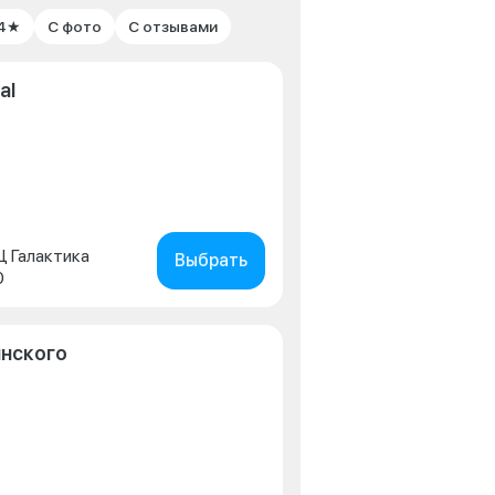
 4★
С фото
С отзывами
al
ТЦ Галактика
Выбрать
0
инского