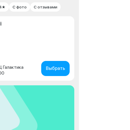
 4★
С фото
С отзывами
i
ТЦ Галактика
Выбрать
00