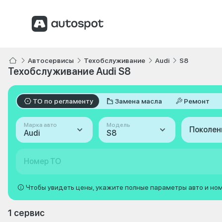
Автосервисы
Техобслуживание
Audi
S8
Техобслуживание Audi S8
ТО по регламенту
Замена масла
Ремонт
Марка авто
Модель
Поколен
Audi
S8
Номер ТО
Чтобы увидеть цены, укажите полные параметры авто и но
1 сервис